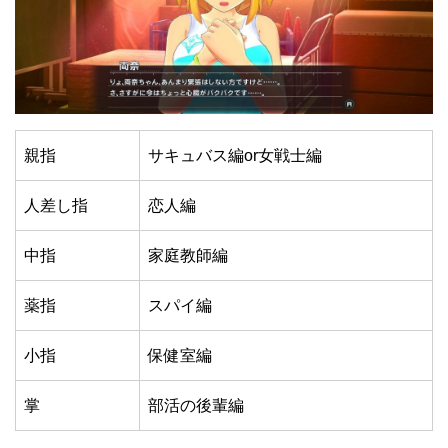
親指
サキュバス編or女戦士編
人差し指
恋人編
中指
家庭教師編
薬指
スパイ編
小指
保健室編
掌
部活の後輩編