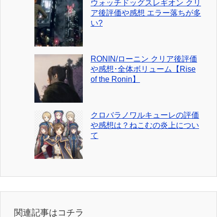
ウォッチドッグスレギオン クリ
ア後評価や感想 エラー落ちが多
い?
RONIN/ローニン クリア後評価
や感想･全体ボリューム【Rise
of the Ronin】
クロバラノワルキューレの評価
や感想は？ねこむの炎上につい
て
関連記事はコチラ