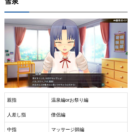
雪泉
親指
温泉編orお祭り編
人差し指
僧侶編
中指
マッサージ師編