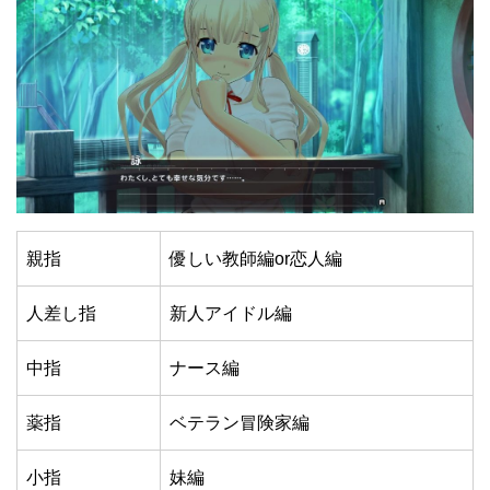
親指
優しい教師編or恋人編
人差し指
新人アイドル編
中指
ナース編
薬指
ベテラン冒険家編
小指
妹編