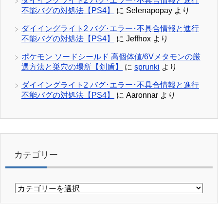
ダイイングライト2 バグ･エラー･不具合情報と進行
不能バグの対処法【PS4】
に
Selenapopay
より
ダイイングライト2 バグ･エラー･不具合情報と進行
不能バグの対処法【PS4】
に
Jeffhox
より
ポケモン ソードシールド 高個体値/6Vメタモンの厳
選方法と巣穴の場所【剣盾】
に
sprunki
より
ダイイングライト2 バグ･エラー･不具合情報と進行
不能バグの対処法【PS4】
に
Aaronnar
より
カテゴリー
カ
テ
ゴ