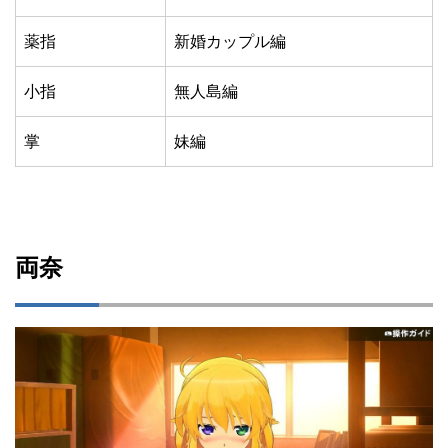
薬指
新婚カップル編
小指
無人島編
掌
妹編
両奈