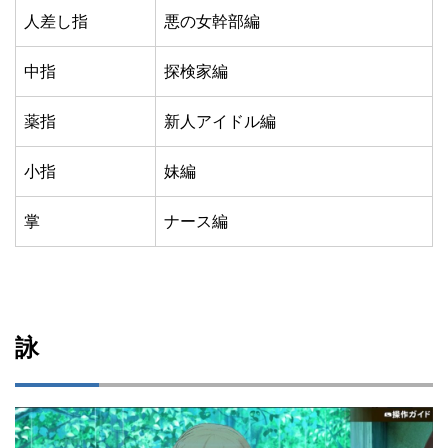
人差し指
悪の女幹部編
中指
探検家編
薬指
新人アイドル編
小指
妹編
掌
ナース編
詠