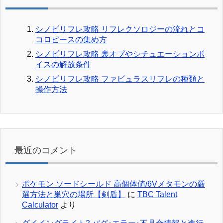
シノビリフレ攻略 リフレクソロジーの流れとコ
コロピースの集め方
シノビリフレ攻略 裏オプやシチュエーションボ
イスの解放条件
シノビリフレ攻略 ファビュラスリフレの種類と
操作方法
最近のコメント
ポケモン ソードシールド 高個体値/6Vメタモンの厳
選方法と巣穴の場所【剣盾】
に
TBC Talent
Calculator
より