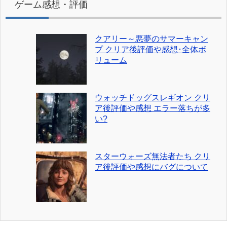
ゲーム感想・評価
クアリー～悪夢のサマーキャン
プ クリア後評価や感想･全体ボ
リューム
ウォッチドッグスレギオン クリ
ア後評価や感想 エラー落ちが多
い?
スターウォーズ無法者たち クリ
ア後評価や感想にバグについて