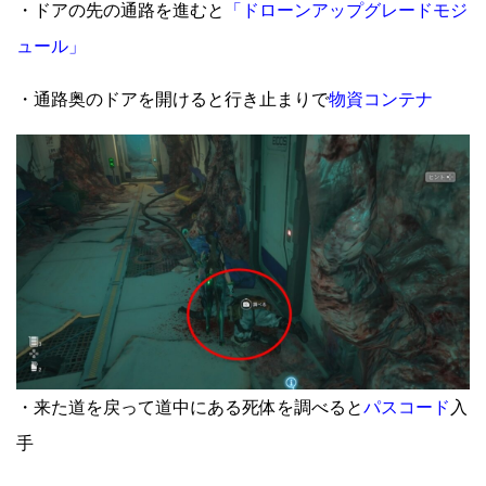
・ドアの先の通路を進むと
「ドローンアップグレードモジ
ュール」
・通路奥のドアを開けると行き止まりで
物資コンテナ
・来た道を戻って道中にある死体を調べると
パスコード
入
手