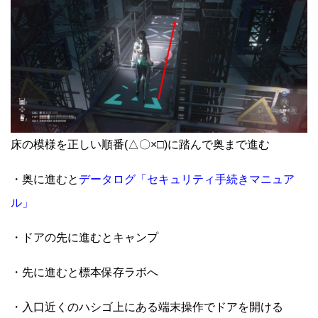
床の模様を正しい順番(△〇×□)に踏んで奥まで進む
・奥に進むと
データログ「セキュリティ手続きマニュア
ル」
・ドアの先に進むとキャンプ
・先に進むと標本保存ラボへ
・入口近くのハシゴ上にある端末操作でドアを開ける