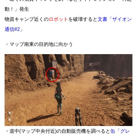
動！」発生
物資キャンプ近くの
ロボット
を破壊すると
文書「ザイオン
通信#2」
・マップ南東の目的地に向かう
・道中(マップ中央付近)の自動販売機を調べると
缶「グレ