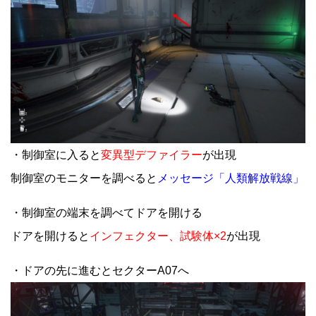
・制御室に入ると
変異型デファイラー
が出現
制御室のモニターを調べると
メッセージ「人類解放戦線」
・制御室の端末を調べてドアを開ける
ドアを開けると
インフェクター、試験体×2
が出現
・ドアの先に進むとセクターA07へ