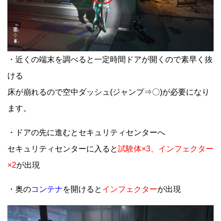
・近くの端末を調べると一定時間ドアが開くので素早く抜
ける
床が崩れるので空中ダッシュ(ジャンプ⇒〇)が必要になり
ます。
・ドアの先に進むとセキュリティセンターへ
セキュリティセンターに入ると
試験体×3、インフェクター
×2
が出現
・奥の
コンテナ
を開けると
インフェクター
が出現