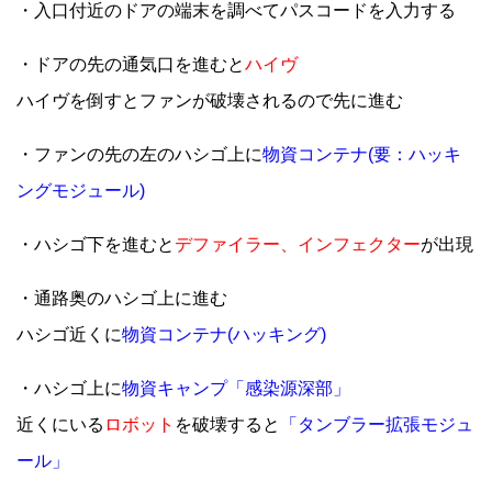
・入口付近のドアの端末を調べてパスコードを入力する
・ドアの先の通気口を進むと
ハイヴ
ハイヴを倒すとファンが破壊されるので先に進む
・ファンの先の左のハシゴ上に
物資コンテナ(要：ハッキ
ングモジュール)
・ハシゴ下を進むと
デファイラー、インフェクター
が出現
・通路奥のハシゴ上に進む
ハシゴ近くに
物資コンテナ(ハッキング)
・ハシゴ上に
物資キャンプ「感染源深部」
近くにいる
ロボット
を破壊すると
「タンブラー拡張モジュ
ール」