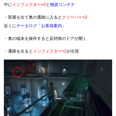
中に
インフェクター×2
と
物資コンテナ
・部屋を出て奥の通路に入ると
クリーパー×2
近くに
データログ「お客様案内」
・奥の端末を操作すると反対側のドアが開く
・通路を出ると
インフェクター×2
が出現