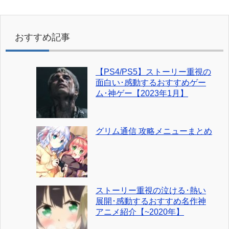
おすすめ記事
【PS4/PS5】ストーリー重視の
面白い･感動するおすすめゲー
ム･神ゲー【2023年1月】
グリム通信 攻略メニューまとめ
ストーリー重視の泣ける･熱い
展開･感動するおすすめ名作神
アニメ紹介【~2020年】