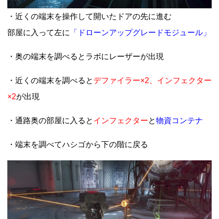
・近くの端末を操作して開いたドアの先に進む
部屋に入って左に
「ドローンアップグレードモジュール」
・奥の端末を調べるとラボにレーザーが出現
・近くの端末を調べると
デファイラー×2、インフェクター
×2
が出現
・通路奥の部屋に入ると
インフェクター
と
物資コンテナ
・端末を調べてハシゴから下の階に戻る