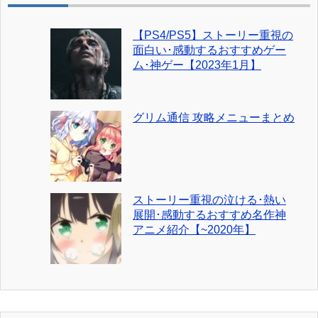
【PS4/PS5】ストーリー重視の
面白い･感動するおすすめゲー
ム･神ゲー【2023年1月】
グリム通信 攻略メニューまとめ
ストーリー重視の泣ける･熱い
展開･感動するおすすめ名作神
アニメ紹介【~2020年】