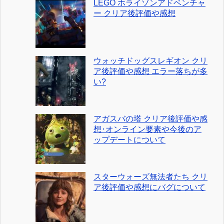
LEGO ホライゾンアドベンチャ
ー クリア後評価や感想
ウォッチドッグスレギオン クリ
ア後評価や感想 エラー落ちが多
い?
アガスバの塔 クリア後評価や感
想･オンライン要素や今後のア
ップデートについて
スターウォーズ無法者たち クリ
ア後評価や感想にバグについて