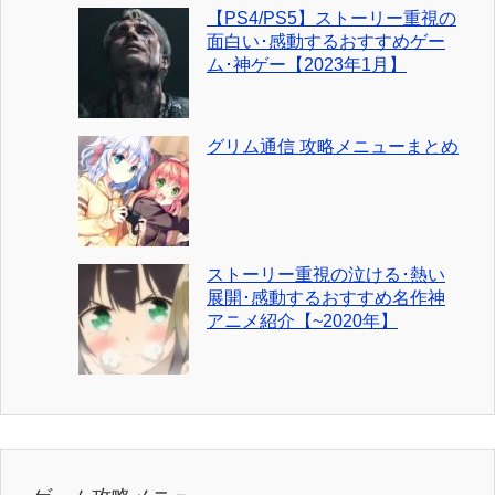
【PS4/PS5】ストーリー重視の
面白い･感動するおすすめゲー
ム･神ゲー【2023年1月】
グリム通信 攻略メニューまとめ
ストーリー重視の泣ける･熱い
展開･感動するおすすめ名作神
アニメ紹介【~2020年】