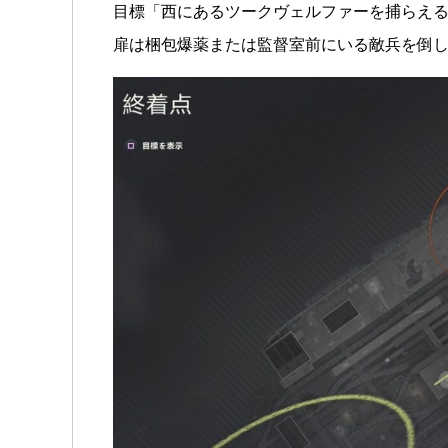
目標「西にあるツークヴェルファーを捕らえる
扉は梱包爆薬または監督室前にいる敵兵を倒