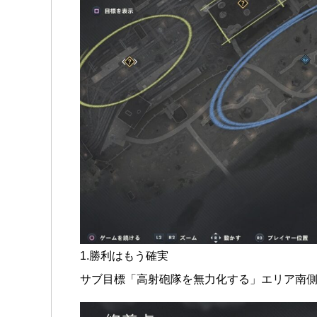
1.勝利はもう確実
サブ目標「高射砲隊を無力化する」エリア南