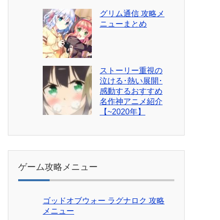
グリム通信 攻略メ
ニューまとめ
ストーリー重視の
泣ける･熱い展開･
感動するおすすめ
名作神アニメ紹介
【~2020年】
ゲーム攻略メニュー
ゴッドオブウォー ラグナロク 攻略
メニュー