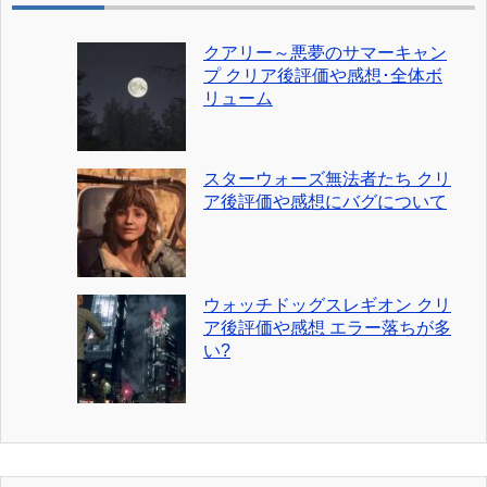
クアリー～悪夢のサマーキャン
プ クリア後評価や感想･全体ボ
リューム
スターウォーズ無法者たち クリ
ア後評価や感想にバグについて
ウォッチドッグスレギオン クリ
ア後評価や感想 エラー落ちが多
い?