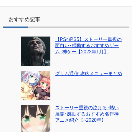
おすすめ記事
【PS4/PS5】ストーリー重視の
面白い･感動するおすすめゲー
ム･神ゲー【2023年1月】
グリム通信 攻略メニューまとめ
ストーリー重視の泣ける･熱い
展開･感動するおすすめ名作神
アニメ紹介【~2020年】