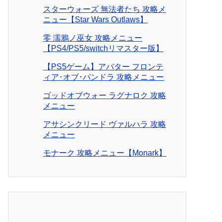
スターウォーズ 無法者たち 攻略メ
ニュー【Star Wars Outlaws】
零 濡鴉ノ巫女 攻略メニュー
【PS4/PS5/switchリマスター版】
【PS5ゲーム】アバター フロンテ
ィア･オブ･パンドラ 攻略メニュー
ゴッドオブウォー ラグナロク 攻略
メニュー
アサシンクリード ヴァルハラ 攻略
メニュー
モナーク 攻略メニュー【Monark】