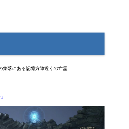
の集落にある記憶方陣近くの亡霊
ン」