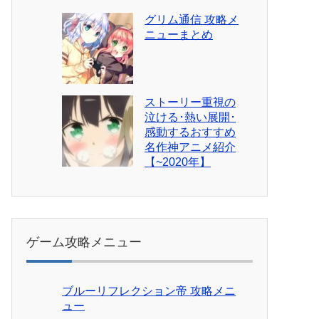
グリム通信 攻略メ
ニューまとめ
ストーリー重視の
泣ける･熱い展開･
感動するおすすめ
名作神アニメ紹介
【~2020年】
ゲーム攻略メニュー
ブルーリフレクション帝 攻略メニ
ュー