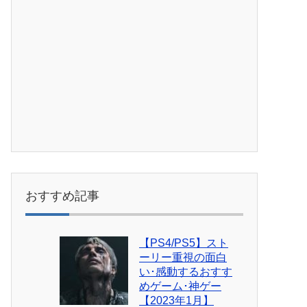
おすすめ記事
【PS4/PS5】スト
ーリー重視の面白
い･感動するおすす
めゲーム･神ゲー
【2023年1月】