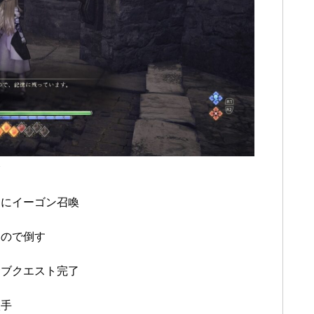
む
クにイーゴン召喚
るので倒す
サブクエスト完了
入手