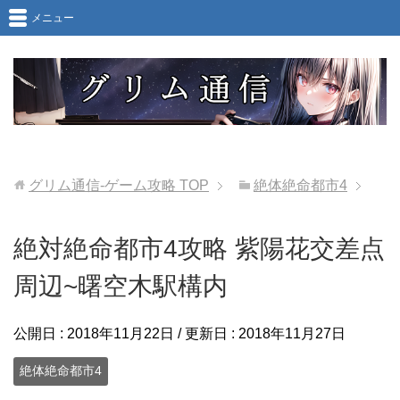
メニュー
グリム通信-ゲーム攻略
TOP
絶体絶命都市4
絶対絶命都市4攻略 紫陽花交差点
周辺~曙空木駅構内
公開日 :
2018年11月22日
/ 更新日 :
2018年11月27日
絶体絶命都市4