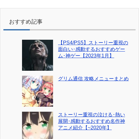
おすすめ記事
【PS4/PS5】ストーリー重視の
面白い･感動するおすすめゲー
ム･神ゲー【2023年1月】
グリム通信 攻略メニューまとめ
ストーリー重視の泣ける･熱い
展開･感動するおすすめ名作神
アニメ紹介【~2020年】