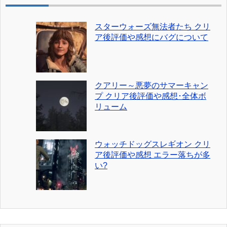
スターウォーズ無法者たち クリ
ア後評価や感想にバグについて
クアリー～悪夢のサマーキャン
プ クリア後評価や感想･全体ボ
リューム
ウォッチドッグスレギオン クリ
ア後評価や感想 エラー落ちが多
い?