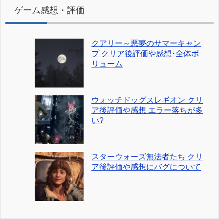
ゲーム感想・評価
クアリー～悪夢のサマーキャン
プ クリア後評価や感想･全体ボ
リューム
ウォッチドッグスレギオン クリ
ア後評価や感想 エラー落ちが多
い?
スターウォーズ無法者たち クリ
ア後評価や感想にバグについて