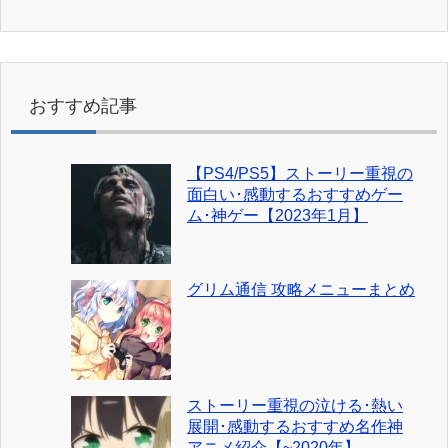
おすすめ記事
【PS4/PS5】ストーリー重視の
面白い･感動するおすすめゲー
ム･神ゲー【2023年1月】
グリム通信 攻略メニューまとめ
ストーリー重視の泣ける･熱い
展開･感動するおすすめ名作神
アニメ紹介【~2020年】