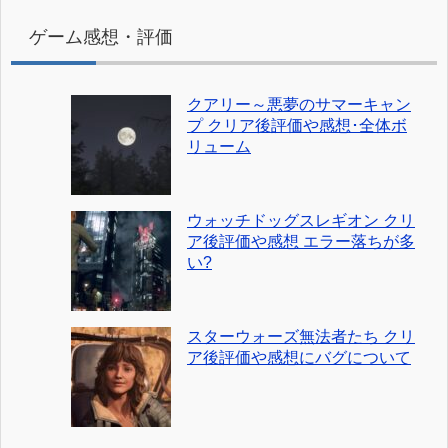
ゲーム感想・評価
クアリー～悪夢のサマーキャン
プ クリア後評価や感想･全体ボ
リューム
ウォッチドッグスレギオン クリ
ア後評価や感想 エラー落ちが多
い?
スターウォーズ無法者たち クリ
ア後評価や感想にバグについて