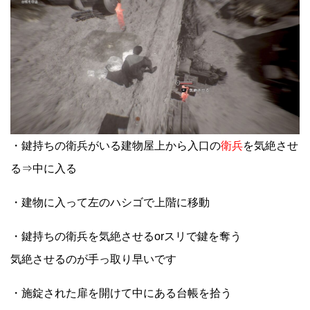
・鍵持ちの衛兵がいる建物屋上から入口の
衛兵
を気絶させ
る⇒中に入る
・建物に入って左のハシゴで上階に移動
・鍵持ちの衛兵を気絶させるorスリで鍵を奪う
気絶させるのが手っ取り早いです
・施錠された扉を開けて中にある台帳を拾う