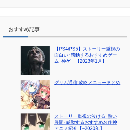
おすすめ記事
【PS4/PS5】ストーリー重視の
面白い･感動するおすすめゲー
ム･神ゲー【2023年1月】
グリム通信 攻略メニューまとめ
ストーリー重視の泣ける･熱い
展開･感動するおすすめ名作神
アニメ紹介【~2020年】