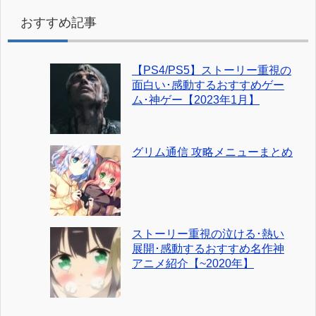
おすすめ記事
【PS4/PS5】ストーリー重視の
面白い･感動するおすすめゲー
ム･神ゲー【2023年1月】
グリム通信 攻略メニューまとめ
ストーリー重視の泣ける･熱い
展開･感動するおすすめ名作神
アニメ紹介【~2020年】