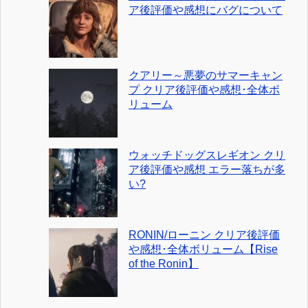
ア後評価や感想にバグについて
クアリー～悪夢のサマーキャン
プ クリア後評価や感想･全体ボ
リューム
ウォッチドッグスレギオン クリ
ア後評価や感想 エラー落ちが多
い?
RONIN/ローニン クリア後評価
や感想･全体ボリューム【Rise
of the Ronin】