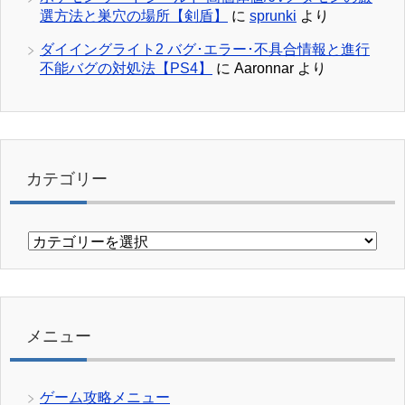
選方法と巣穴の場所【剣盾】
に
sprunki
より
ダイイングライト2 バグ･エラー･不具合情報と進行
不能バグの対処法【PS4】
に
Aaronnar
より
カテゴリー
カ
テ
ゴ
リ
ー
メニュー
ゲーム攻略メニュー