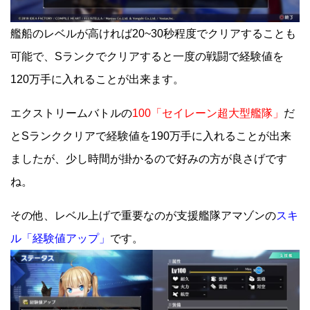
艦船のレベルが高ければ20~30秒程度でクリアすることも
可能で、Sランクでクリアすると一度の戦闘で経験値を
120万手に入れることが出来ます。
エクストリームバトルの
100「セイレーン超大型艦隊」
だ
とSランククリアで経験値を190万手に入れることが出来
ましたが、少し時間が掛かるので好みの方が良さげです
ね。
その他、レベル上げで重要なのが支援艦隊アマゾンの
スキ
ル「経験値アップ」
です。