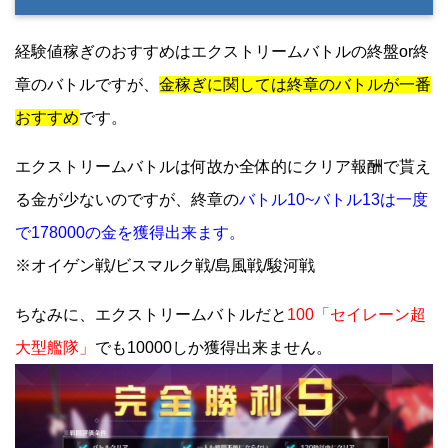
経験値稼ぎのおすすめはエクストリームバトルの終盤or終
章のバトルですが、
金稼ぎに関しては終章のバトルが一番
おすすめ
です。
エクストリームバトルは何故か全体的にクリア報酬で貰え
る金が少ないのですが、終章の
バトル10~バトル13は一度
で178000の金を獲得出来ます。
※オイゲン戦/ビスマルク戦/島風戦/駿河戦
ちなみに、エクストリームバトルだと
100「セイレーン超
大型艦隊」
でも10000しか獲得出来ません。