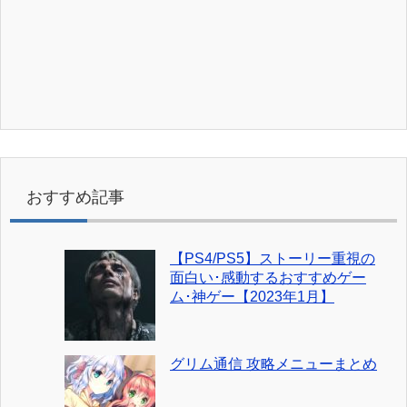
おすすめ記事
【PS4/PS5】ストーリー重視の
面白い･感動するおすすめゲー
ム･神ゲー【2023年1月】
グリム通信 攻略メニューまとめ