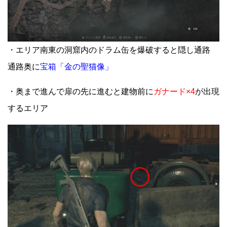
・エリア南東の洞窟内のドラム缶を爆破すると隠し通路
通路奥に
宝箱「金の聖猫像」
・奥まで進んで扉の先に進むと建物前に
ガナード×4
が出現
するエリア