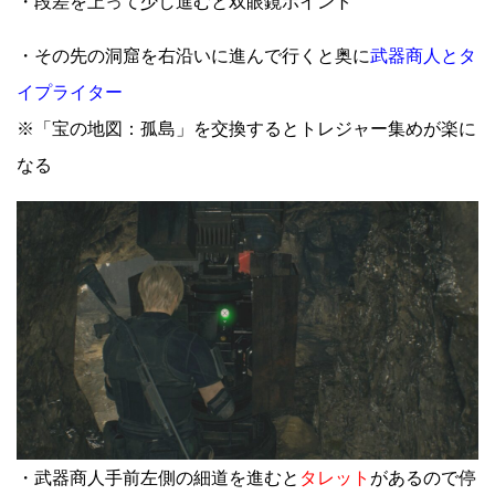
・段差を上って少し進むと双眼鏡ポイント
・その先の洞窟を右沿いに進んで行くと奥に
武器商人とタ
イプライター
※「宝の地図：孤島」を交換するとトレジャー集めが楽に
なる
・武器商人手前左側の細道を進むと
タレット
があるので停