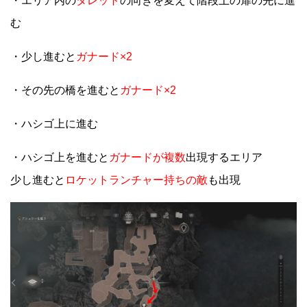
・エリア内の
タレット
の向きを変えて階段上の扉の先に進
む
・少し進むと
ガナード×2
・その先の橋を進むと
ガナード×2
・ハシゴ上に進む
・ハシゴ上を進むと
ガナードが複数
出現するエリア
少し進むと
ロケットランチャー持ちの敵
も出現