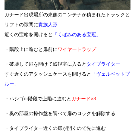
ガナード出現場所の東側のコンテナが積まれたトラックと
リフトの隙間に
貴族人形
近くの宝箱を開けると
「くぼみのある宝冠」
・階段上に進むと扉前に
ワイヤートラップ
・破壊して扉を開けて監視室に入ると
タイプライター
すぐ近くのアタッシュケースを開けると
「ヴェルベットブ
ルー」
・ハシゴor階段で上階に進むと
ガナード×3
・奥の部屋の操作盤を調べて扉のロックを解除する
・タイプライター近くの扉が開くので先に進む