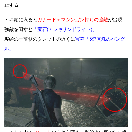
止する
・埠頭に入ると
ガナード＋マシンガン持ちの強敵
が出現
強敵を倒すと
「宝石(アレキサンドライト)」
埠頭の手前側のタレットの近くに
宝箱「5連真珠のバング
ル」