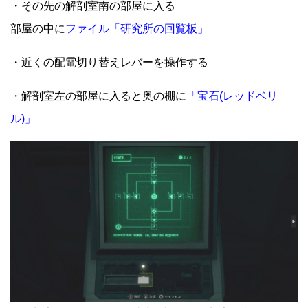
・その先の解剖室南の部屋に入る
部屋の中に
ファイル「研究所の回覧板」
・近くの配電切り替えレバーを操作する
・解剖室左の部屋に入ると奥の棚に
「宝石(レッドベリ
ル)」