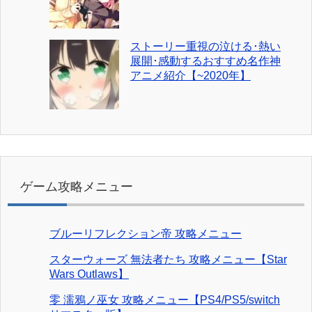
ストーリー重視の泣ける･熱い
展開･感動するおすすめ名作神
アニメ紹介【~2020年】
ゲーム攻略メニュー
ブルーリフレクション帝 攻略メニュー
スターウォーズ 無法者たち 攻略メニュー【Star
Wars Outlaws】
零 濡鴉ノ巫女 攻略メニュー【PS4/PS5/switch