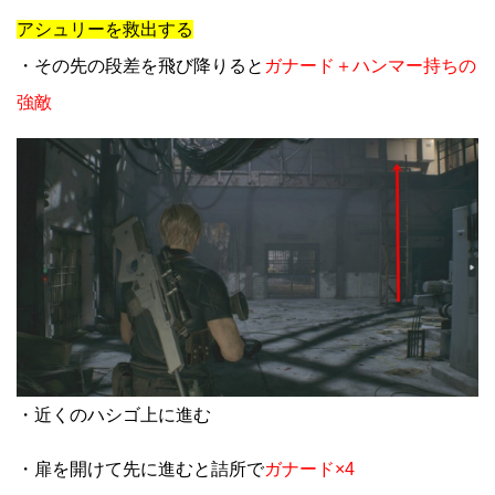
アシュリーを救出する
・その先の段差を飛び降りると
ガナード＋ハンマー持ちの
強敵
・近くのハシゴ上に進む
・扉を開けて先に進むと詰所で
ガナード×4