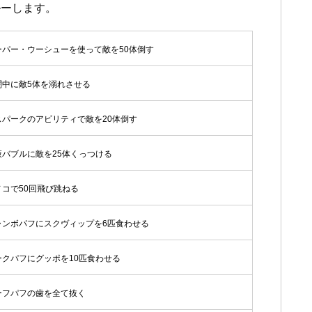
ルーします。
ーパー・ウーシューを使って敵を50体倒す
闘中に敵5体を溺れさせる
スパークのアビリティで敵を20体倒す
液バブルに敵を25体くっつける
ノコで50回飛び跳ねる
ャンボパフにスクヴィップを6匹食わせる
ークパフにグッポを10匹食わせる
ーフパフの歯を全て抜く