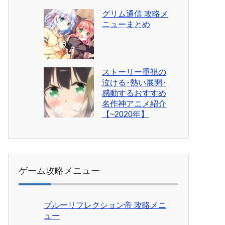
グリム通信 攻略メ
ニューまとめ
ストーリー重視の
泣ける･熱い展開･
感動するおすすめ
名作神アニメ紹介
【~2020年】
ゲーム攻略メニュー
ブルーリフレクション帝 攻略メニ
ュー