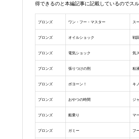
得できるのと本編記事に記載しているのでス
ブロンズ
ワン・フー・マスター
ス
ブロンズ
オイルショック
戦
ブロンズ
電気ショック
気
ブロンズ
張りつけの刑
粘
ブロンズ
ボヨーン！
キ
ブロンズ
おやつの時間
ジ
ブロンズ
船乗り
マ
ブロンズ
ガミー
フ