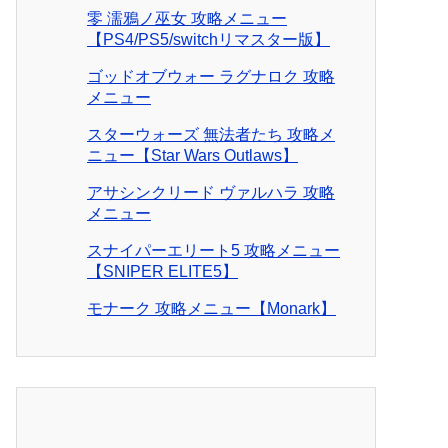
零 濡鴉ノ巫女 攻略メニュー
【PS4/PS5/switchリマスター版】
ゴッドオブウォー ラグナロク 攻略
メニュー
スターウォーズ 無法者たち 攻略メ
ニュー【Star Wars Outlaws】
アサシンクリード ヴァルハラ 攻略
メニュー
スナイパーエリート5 攻略メニュー
【SNIPER ELITE5】
モナーク 攻略メニュー【Monark】