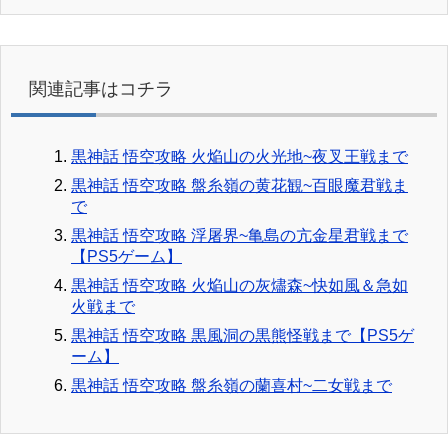
関連記事はコチラ
黒神話 悟空攻略 火焔山の火光地~夜叉王戦まで
黒神話 悟空攻略 盤糸嶺の黄花観~百眼魔君戦ま
で
黒神話 悟空攻略 浮屠界~亀島の亢金星君戦まで
【PS5ゲーム】
黒神話 悟空攻略 火焔山の灰燼森~快如風＆急如
火戦まで
黒神話 悟空攻略 黒風洞の黒熊怪戦まで【PS5ゲ
ーム】
黒神話 悟空攻略 盤糸嶺の蘭喜村~二女戦まで