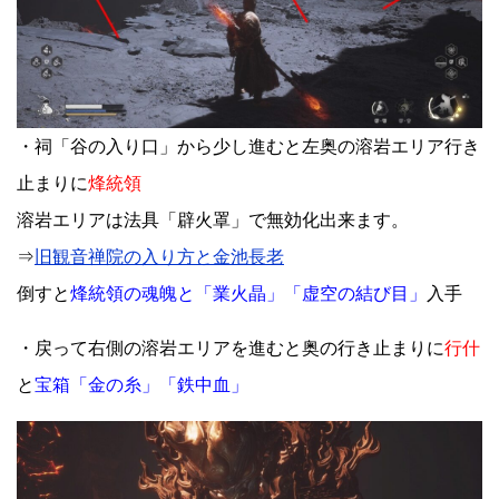
・祠「谷の入り口」から少し進むと左奥の溶岩エリア行き
止まりに
烽統領
溶岩エリアは法具「辟火罩」で無効化出来ます。
⇒
旧観音禅院の入り方と金池長老
倒すと
烽統領の魂魄と「業火晶」「虚空の結び目」
入手
・戻って右側の溶岩エリアを進むと奥の行き止まりに
行什
と
宝箱「金の糸」「鉄中血」