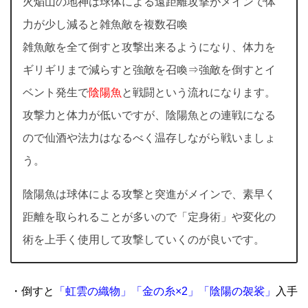
火焔山の地神は球体による遠距離攻撃がメインで体
力が少し減ると雑魚敵を複数召喚
雑魚敵を全て倒すと攻撃出来るようになり、体力を
ギリギリまで減らすと強敵を召喚⇒強敵を倒すとイ
ベント発生で
陰陽魚
と戦闘という流れになります。
攻撃力と体力が低いですが、陰陽魚との連戦になる
ので仙酒や法力はなるべく温存しながら戦いましょ
う。
陰陽魚は球体による攻撃と突進がメインで、素早く
距離を取られることが多いので「定身術」や変化の
術を上手く使用して攻撃していくのが良いです。
・倒すと
「虹雲の織物」「金の糸×2」「陰陽の袈裟」
入手