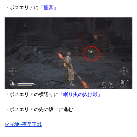
・ボスエリアに
「龍膏」
・ボスエリアの横辺りに
「眠り虫の抜け殻」
・ボスエリアの先の坂上に進む
火光地~夜叉王戦