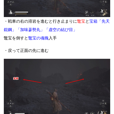
・戦車の右の溶岩を進むと行き止まりに
鼈宝
と
宝箱「先天
錕鋼」「加味蔘勢丸」「虚空の結び目」
鼈宝を倒すと
鼈宝の魂魄
入手
・戻って正面の先に進む