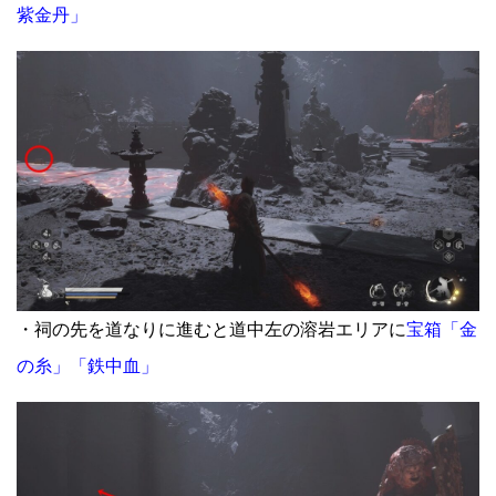
紫金丹」
・祠の先を道なりに進むと道中左の溶岩エリアに
宝箱「金
の糸」「鉄中血」