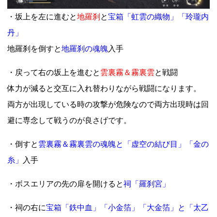
・坂上を左に進むと
地羅刹
と
宝箱「虹雲の織物」「玲瓏内
丹」
地羅刹を倒すと
地羅刹の魂魄
入手
・戻って右の坂上を進むと
雲裏霧＆霧裏雲
と戦闘
体力が減ると交互に入れ替わりながら戦闘になります。
両方が出現している時の攻撃が危険なので両方出現時は回
避に専念して戦うのが良さげです。
・倒すと
雲裏霧＆霧裏雲の魂魄と「虚空の結び目」「金の
糸」
入手
・ボスエリアの先の扉を開けると
祠「羅刹宮」
・祠の右に
宝箱「鉄中血」「小金箔」「大金箔」と「太乙