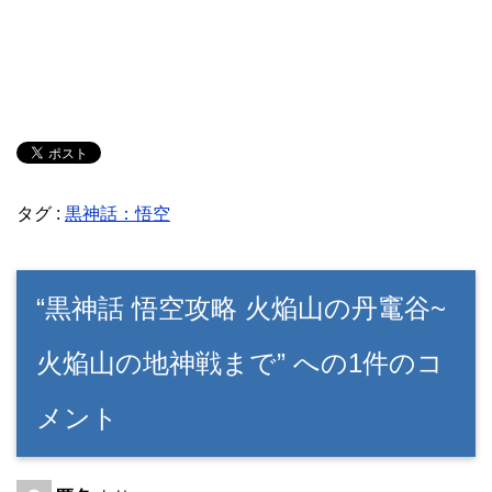
タグ :
黒神話：悟空
“黒神話 悟空攻略 火焔山の丹竃谷~
火焔山の地神戦まで” への1件のコ
メント