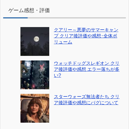
ゲーム感想・評価
クアリー～悪夢のサマーキャン
プ クリア後評価や感想･全体ボ
リューム
ウォッチドッグスレギオン クリ
ア後評価や感想 エラー落ちが多
い?
スターウォーズ無法者たち クリ
ア後評価や感想にバグについて