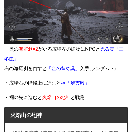
・奥の
海羅刹×2
がいる広場左の建物にNPCと
光る壺「三
冬虫」
右の海羅刹を倒すと
「金の留め具」
入手(ランダム？)
・広場右の階段上に進むと
祠「翠雲殿」
・祠の先に進むと
火焔山の地神
と戦闘
火焔山の地神