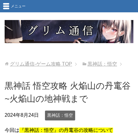
メニュー
グリム通信-ゲーム攻略
TOP
黒神話：悟空
黒神話 悟空攻略 火焔山の丹竃谷
~火焔山の地神戦まで
2024年8月24日
黒神話：悟空
今回は
『黒神話：悟空』の丹竃谷の攻略について