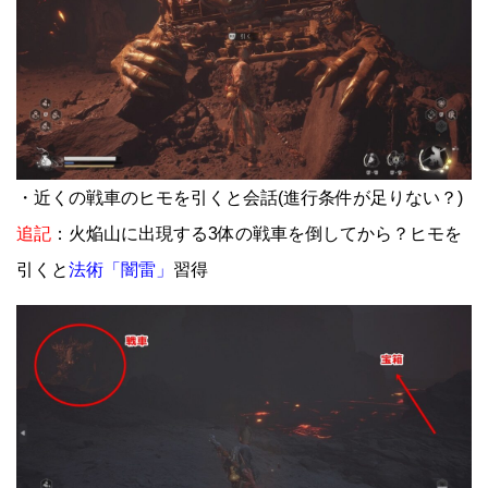
・近くの戦車のヒモを引くと会話(進行条件が足りない？)
追記
：火焔山に出現する3体の戦車を倒してから？ヒモを
引くと
法術「闇雷」
習得