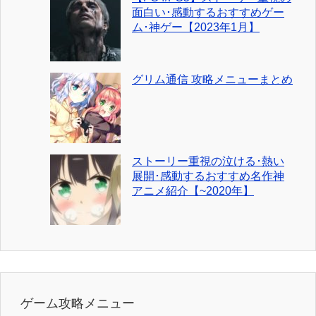
面白い･感動するおすすめゲー
ム･神ゲー【2023年1月】
グリム通信 攻略メニューまとめ
ストーリー重視の泣ける･熱い
展開･感動するおすすめ名作神
アニメ紹介【~2020年】
ゲーム攻略メニュー