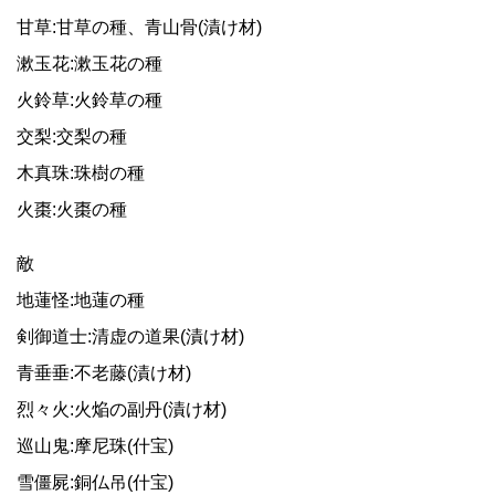
甘草:甘草の種、青山骨(漬け材)
漱玉花:漱玉花の種
火鈴草:火鈴草の種
交梨:交梨の種
木真珠:珠樹の種
火棗:火棗の種
敵
地蓮怪:地蓮の種
剣御道士:清虚の道果(漬け材)
青垂垂:不老藤(漬け材)
烈々火:火焔の副丹(漬け材)
巡山鬼:摩尼珠(什宝)
雪僵屍:銅仏吊(什宝)