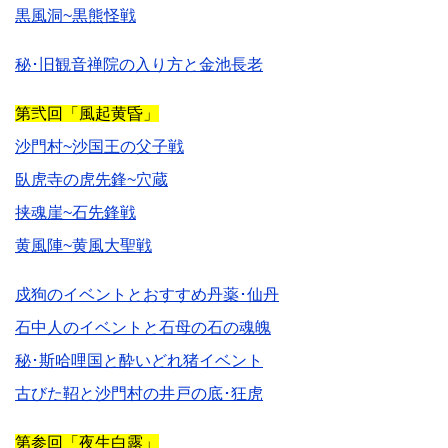
黒風洞~黒熊怪戦
秘･旧観音禅院の入り方と金池長老
第弐回「風起黄昏」
沙門村~沙国王の父子戦
臥虎寺の虎先鋒~穴蔵
挟魂崖~石先鋒戦
黄風陣~黄風大聖戦
戍狗のイベントとおすすめ丹薬･仙丹
石中人のイベントと石母の石の魂魄
秘･斯哈哩国と酔いどれ猪イベント
古びた鞀と沙門村の井戸の底･狂虎
第参回「夜生白露」