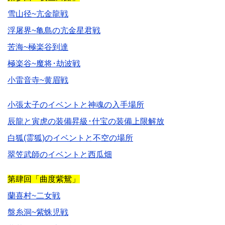
雪山径~亢金龍戦
浮屠界~亀島の亢金星君戦
苦海~極楽谷到達
極楽谷~魔将･劫波戦
小雷音寺~黄眉戦
小張太子のイベントと神魂の入手場所
辰龍と寅虎の装備昇級･什宝の装備上限解放
白狐(霊狐)のイベントと不空の場所
翠笠武師のイベントと西瓜畑
第肆回「曲度紫鴛」
蘭喜村~二女戦
盤糸洞~紫蛛児戦