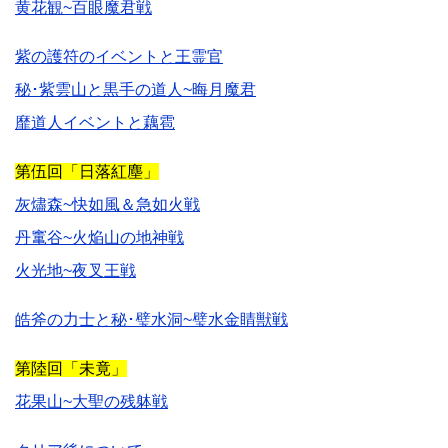
黄花観~百眼魔君戦
紫の護符のイベントと王霊官
秘･紫雲山と黒手の道人~晦月魔君
靡道人イベントと藕雹
第伍回「日落紅塵」
灰燼森~快如風＆急如火戦
丹竃谷~火焔山の地神戦
火光地~夜叉王戦
皓斧の力士と秘･璧水洞~璧水金睛獣戦
第陸回「未竟」
花果山~大聖の残躰戦