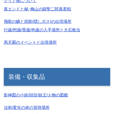
クリア後について
真エンドと秘･梅山の顕聖二郎真君戦
飛龍の鱗と四龍(隠しボス)の出現場所
行蘊/想蘊/受蘊/色蘊の入手場所と大石敢当
馬天覇のイベントと出現場所
装備・収集品
影神図の小妖/頭目/妖王/人物の図鑑
法術/変化の術の習得場所