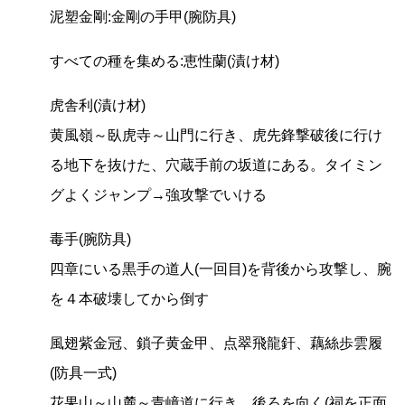
泥塑金剛:金剛の手甲(腕防具)
すべての種を集める:恵性蘭(漬け材)
虎舎利(漬け材)
黄風嶺～臥虎寺～山門に行き、虎先鋒撃破後に行け
る地下を抜けた、穴蔵手前の坂道にある。タイミン
グよくジャンプ→強攻撃でいける
毒手(腕防具)
四章にいる黒手の道人(一回目)を背後から攻撃し、腕
を４本破壊してから倒す
風翅紫金冠、鎖子黄金甲、点翠飛龍釬、藕絲歩雲履
(防具一式)
花果山～山麓～青嶂道に行き、後ろを向く(祠を正面