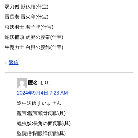
双刀僧:獣仏頭(什宝)
雷長老:雷火印(什宝)
虫妖羽士:君子牌(什宝)
蛇妖捕頭:虎腱の腰帯(什宝)
牛魔力士:白貝の腰飾(什宝)
返信
匿名
より:
2024年9月4日 7:23 AM
途中送信すいません
龞宝:龞宝頭骨(頭防具)
蝗虫妖:長角の面(頭防具)
監院僧:閉眼禅(頭防具)