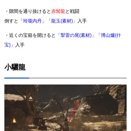
・隙間を通り抜けると
赤髯龍
と戦闘
倒すと
「玲瓏内丹」「龍玉(素材)」
入手
・近くの宝箱を開けると
「掣雷の尾(素材)」「博山爐(什
宝)」
入手
小驪龍