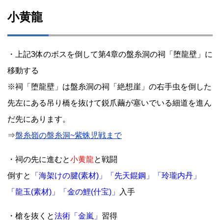
小黄龍
・上記3体のボスを倒して第4章の盤糸洞の祠「堕龍壁」に
移動する
※祠「堕龍壁」は盤糸洞の祠「絶想崖」の右手虫を倒した
先左にある吊り橋を抜けて鋭爪繭が塞いでいる細道を進ん
だ先にあります。
⇒
盤糸嶺の盤糸洞~紫蛛児戦まで
・祠の先に進むと
小黄龍
と戦闘
倒すと
「海架けの腱(素材)」「先天錕鋼」「玲瓏内丹」
「龍玉(素材)」「金の鯉(什宝)」
入手
・槍を抜くと
法術「金嵐」
習得