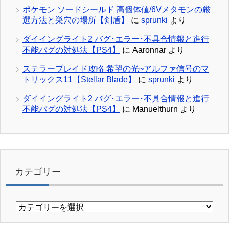
ポケモン ソードシールド 高個体値/6Vメタモンの厳
選方法と巣穴の場所【剣盾】
に
sprunki
より
ダイイングライト2 バグ･エラー･不具合情報と進行
不能バグの対処法【PS4】
に
Aaronnar
より
ステラーブレイド攻略 希望の光~アルファ信号のマ
トリックス11【Stellar Blade】
に
sprunki
より
ダイイングライト2 バグ･エラー･不具合情報と進行
不能バグの対処法【PS4】
に
Manuelthurn
より
カテゴリー
カ
テ
ゴ