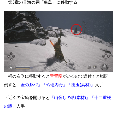
・第3章の苦海の祠「亀島」に移動する
・祠の右側に移動すると
青背龍
がいるので近付くと戦闘
倒すと
「金の糸×2」「玲瓏内丹」「龍玉(素材)」
入手
・近くの宝箱を開けると
「山脅しの爪(素材)」「十二重桜
の膠」
入手