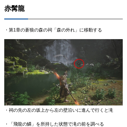
赤髯龍
・第1章の蒼狼の森の祠「森の外れ」に移動する
・祠の先の左の坂上から左の壁沿いに進んで行くと滝
・「飛龍の鱗」を所持した状態で滝の前を調べる