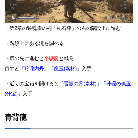
・第2章の狭魂崖の祠「枕石坪」の右の階段上に進む
・階段上にある滝を調べる
・扉の先に進むと
小驪龍
と戦闘
倒すと
「玲瓏内丹」「龍玉(素材)」
入手
・近くの宝箱を開けると
「雷振の骨(素材)」「硨磲の佩玉
(什宝)」
入手
青背龍