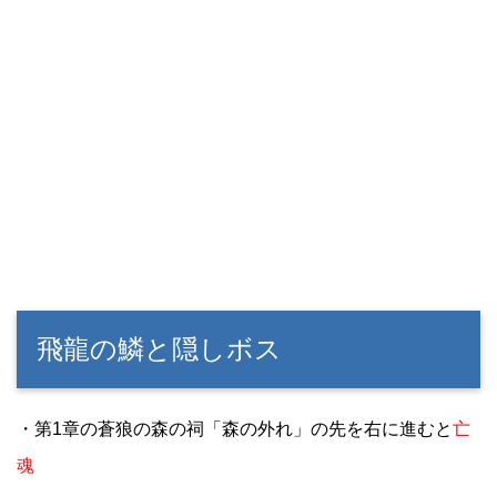
飛龍の鱗と隠しボス
・第1章の蒼狼の森の祠「森の外れ」の先を右に進むと
亡
魂