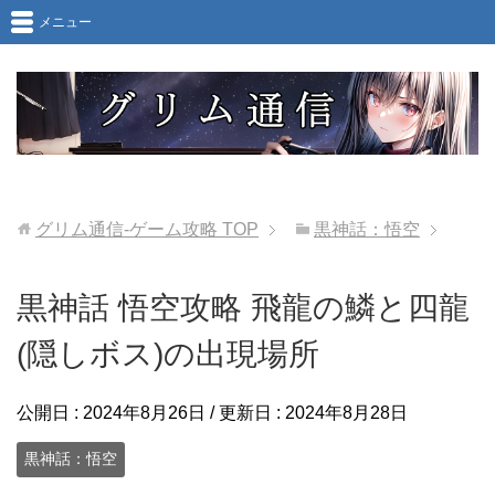
メニュー
グリム通信-ゲーム攻略
TOP
黒神話：悟空
黒神話 悟空攻略 飛龍の鱗と四龍
(隠しボス)の出現場所
公開日 :
2024年8月26日
/ 更新日 :
2024年8月28日
黒神話：悟空