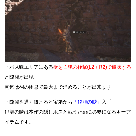
・ボス戦エリアにある
壁を亡魂の禅撃(L2＋R2)で破壊する
と隙間が出現
真気は祠の休息で最大まで溜めることが出来ます。
・隙間を通り抜けると宝箱から
「飛龍の鱗」
入手
飛龍の鱗は本作の隠しボスと戦うために必要になるキーア
イテムです。