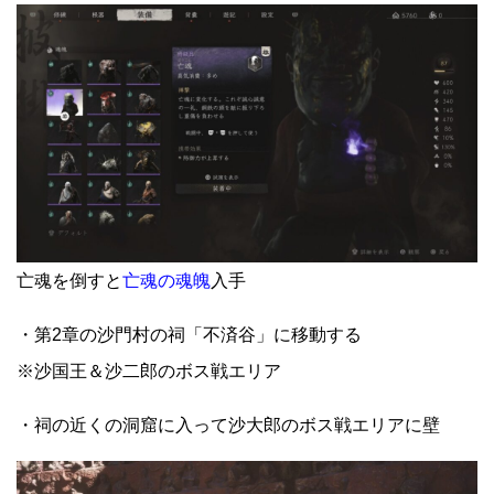
亡魂を倒すと
亡魂の魂魄
入手
・第2章の沙門村の祠「不済谷」に移動する
※沙国王＆沙二郎のボス戦エリア
・祠の近くの洞窟に入って沙大郎のボス戦エリアに壁