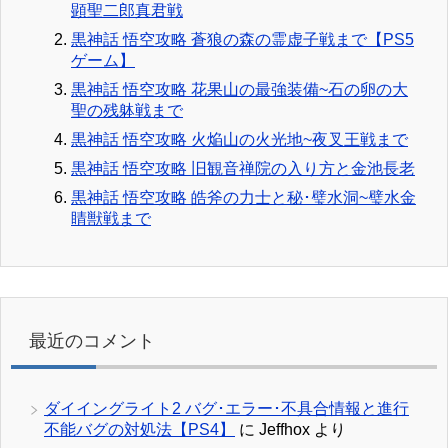
顕聖二郎真君戦
黒神話 悟空攻略 蒼狼の森の霊虚子戦まで【PS5
ゲーム】
黒神話 悟空攻略 花果山の最強装備~石の卵の大
聖の残躰戦まで
黒神話 悟空攻略 火焔山の火光地~夜叉王戦まで
黒神話 悟空攻略 旧観音禅院の入り方と金池長老
黒神話 悟空攻略 皓斧の力士と秘･璧水洞~璧水金
睛獣戦まで
最近のコメント
ダイイングライト2 バグ･エラー･不具合情報と進行
不能バグの対処法【PS4】
に
Jeffhox
より