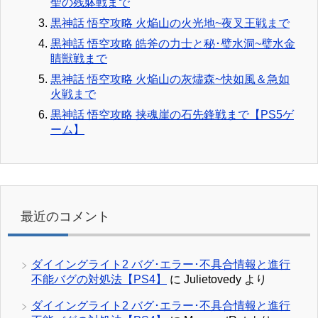
聖の残躰戦まで
黒神話 悟空攻略 火焔山の火光地~夜叉王戦まで
黒神話 悟空攻略 皓斧の力士と秘･璧水洞~璧水金
睛獣戦まで
黒神話 悟空攻略 火焔山の灰燼森~快如風＆急如
火戦まで
黒神話 悟空攻略 挟魂崖の石先鋒戦まで【PS5ゲ
ーム】
最近のコメント
ダイイングライト2 バグ･エラー･不具合情報と進行
不能バグの対処法【PS4】
に
Julietovedy
より
ダイイングライト2 バグ･エラー･不具合情報と進行