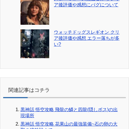
ア後評価や感想にバグについて
ウォッチドッグスレギオン クリ
ア後評価や感想 エラー落ちが多
い?
関連記事はコチラ
黒神話 悟空攻略 飛龍の鱗と四龍(隠しボス)の出
現場所
黒神話 悟空攻略 花果山の最強装備~石の卵の大