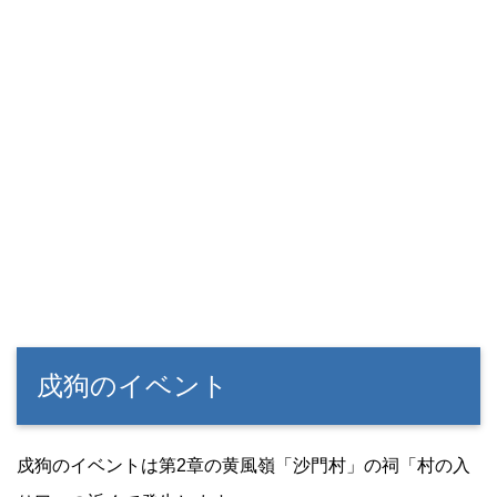
戍狗のイベント
戍狗のイベントは第2章の黄風嶺「沙門村」の祠「村の入