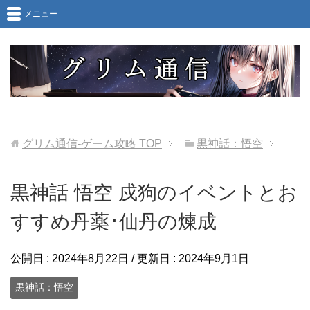
メニュー
グリム通信-ゲーム攻略
TOP
黒神話：悟空
黒神話 悟空 戍狗のイベントとお
すすめ丹薬･仙丹の煉成
公開日 :
2024年8月22日
/ 更新日 :
2024年9月1日
黒神話：悟空