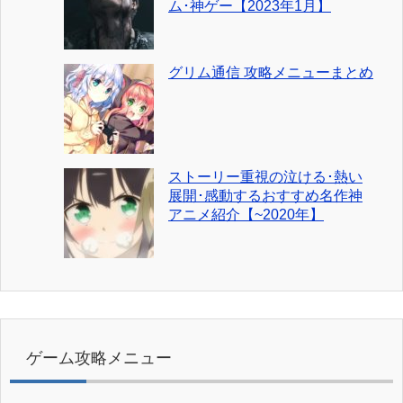
ム･神ゲー【2023年1月】
グリム通信 攻略メニューまとめ
ストーリー重視の泣ける･熱い
展開･感動するおすすめ名作神
アニメ紹介【~2020年】
ゲーム攻略メニュー