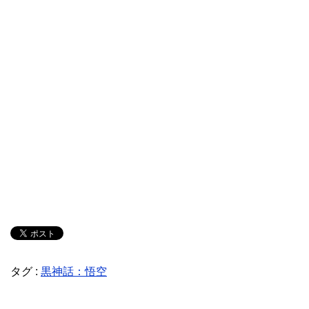
タグ :
黒神話：悟空