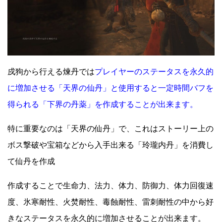
戍狗から行える煉丹では
プレイヤーのステータスを永久的
に増加させる「天界の仙丹」と使用すると一定時間バフを
得られる「下界の丹薬」を作成することが出来ます。
特に重要なのは「天界の仙丹」で、これはストーリー上の
ボス撃破や宝箱などから入手出来る「玲瓏内丹」を消費し
て仙丹を作成
作成することで生命力、法力、体力、防御力、体力回復速
度、氷寒耐性、火焚耐性、毒蝕耐性、雷刺耐性の中から好
きなステータスを永久的に増加させることが出来ます。