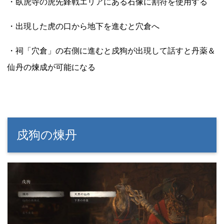
・臥虎寺の虎先鋒戦エリアにある石像に割符を使用する
・出現した虎の口から地下を進むと穴倉へ
・祠「穴倉」の右側に進むと戍狗が出現して話すと丹薬＆
仙丹の煉成が可能になる
戍狗の煉丹