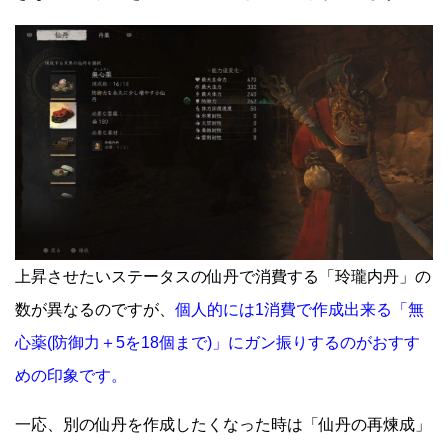
上昇させたいステータスの仙丹で消費する「玲瓏内丹」の
数が異なるのですが、
個人的には1消費で作成出来る「無
心薬(防御力＋5を18個まで)」にガン振りするのがおすす
めの印象です。
一応、別の仙丹を作成したくなった時は「仙丹の再煉成」