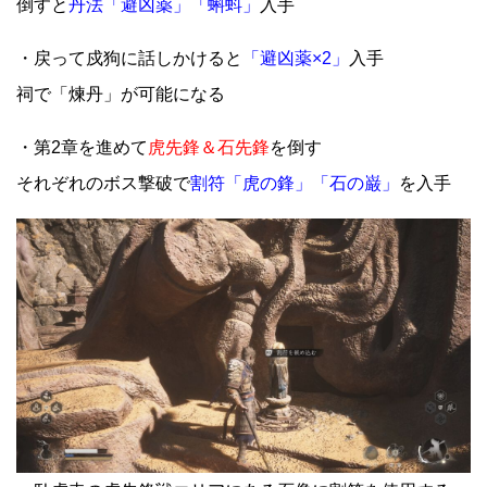
倒すと
丹法「避凶薬」「蝌蚪」
入手
・戻って戍狗に話しかけると
「避凶薬×2」
入手
祠で「煉丹」が可能になる
・第2章を進めて
虎先鋒＆石先鋒
を倒す
それぞれのボス撃破で
割符「虎の鋒」「石の巌」
を入手