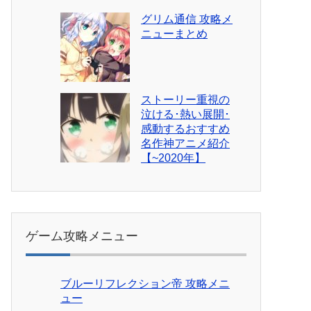
グリム通信 攻略メ
ニューまとめ
ストーリー重視の
泣ける･熱い展開･
感動するおすすめ
名作神アニメ紹介
【~2020年】
ゲーム攻略メニュー
ブルーリフレクション帝 攻略メニ
ュー