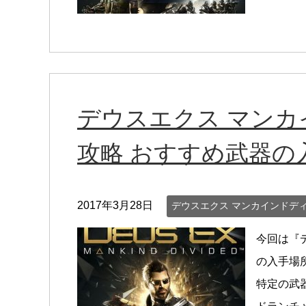
デウスエクス マン
攻略 おすすめ武器の
2017年3月28日
デウスエクス マンカインドデ
今回は『
の入手場
特定の武