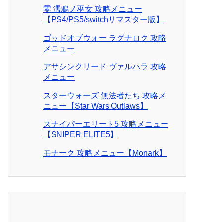
零 濡鴉ノ巫女 攻略メニュー
【PS4/PS5/switchリマスター版】
ゴッドオブウォー ラグナロク 攻略
メニュー
アサシンクリード ヴァルハラ 攻略
メニュー
スターウォーズ 無法者たち 攻略メ
ニュー【Star Wars Outlaws】
スナイパーエリート5 攻略メニュー
【SNIPER ELITE5】
モナーク 攻略メニュー【Monark】