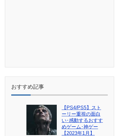
おすすめ記事
【PS4/PS5】スト
ーリー重視の面白
い･感動するおすす
めゲーム･神ゲー
【2023年1月】