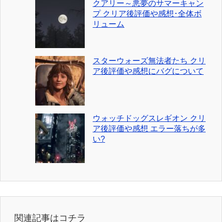
クアリー～悪夢のサマーキャン
プ クリア後評価や感想･全体ボ
リューム
スターウォーズ無法者たち クリ
ア後評価や感想にバグについて
ウォッチドッグスレギオン クリ
ア後評価や感想 エラー落ちが多
い?
関連記事はコチラ