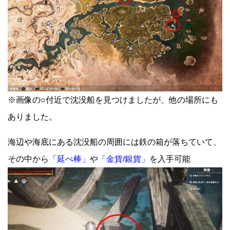
※画像の○付近で沈没船を見つけましたが、他の場所にも
ありました。
海辺や海底にある沈没船の周囲には鉄の箱が落ちていて、
その中から
「延べ棒」
や
「金貨/銀貨」
を入手可能