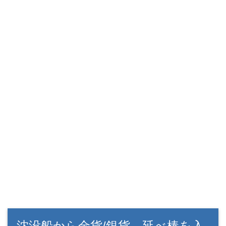
沈没船から金貨/銀貨、延べ棒を入