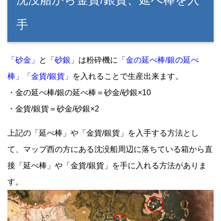
手
「砂金」
と
「砂銀」
は粉砕機に
「金の延べ棒/銀の延べ
棒」「金貨/銀貨」
を入れることで生産出来ます。
・金の延べ棒/銀の延べ棒＝砂金/砂銀×10
・金貨/銀貨＝砂金/砂銀×2
上記の「延べ棒」や「金貨/銀貨」を入手する方法とし
て、マップ西の方にある沈没船周辺に落ちている箱から直
接「延べ棒」や「金貨/銀貨」を手に入れる方法がありま
す。