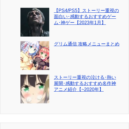
【PS4/PS5】ストーリー重視の
面白い･感動するおすすめゲー
ム･神ゲー【2023年1月】
グリム通信 攻略メニューまとめ
ストーリー重視の泣ける･熱い
展開･感動するおすすめ名作神
アニメ紹介【~2020年】