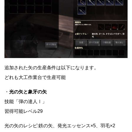
追加された矢の生産条件は以下になります。
どれも大工作業台で生産可能
・
光の矢と象牙の矢
技能「弾の達人Ⅰ」
習得可能レベル29
光の矢のレシピ:鉄の矢、発光エッセンス×5、羽毛×2