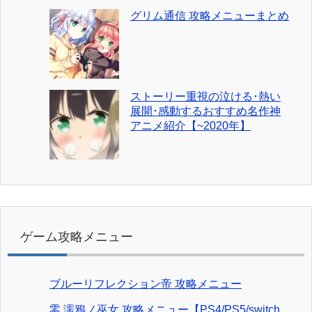
グリム通信 攻略メニューまとめ
ストーリー重視の泣ける･熱い
展開･感動するおすすめ名作神
アニメ紹介【~2020年】
ゲーム攻略メニュー
ブルーリフレクション帝 攻略メニュー
零 濡鴉ノ巫女 攻略メニュー【PS4/PS5/switch