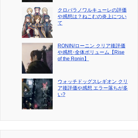
クロバラノワルキューレの評価
や感想は？ねこむの炎上につい
て
RONIN/ローニン クリア後評価
や感想･全体ボリューム【Rise
of the Ronin】
ウォッチドッグスレギオン クリ
ア後評価や感想 エラー落ちが多
い?