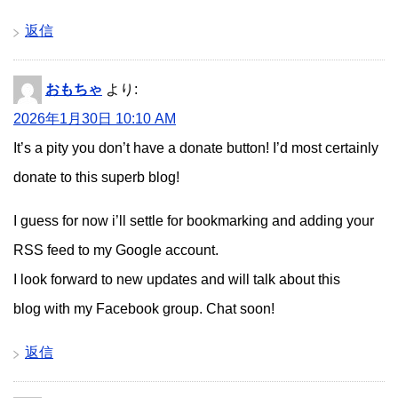
返信
おもちゃ
より:
2026年1月30日 10:10 AM
It’s a pity you don’t have a donate button! I’d most certainly
donate to this superb blog!
I guess for now i’ll settle for bookmarking and adding your
RSS feed to my Google account.
I look forward to new updates and will talk about this
blog with my Facebook group. Chat soon!
返信