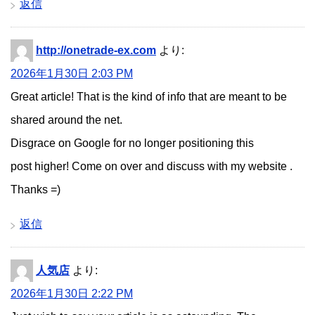
返信
http://onetrade-ex.com
より:
2026年1月30日 2:03 PM
Great article! That is the kind of info that are meant to be
shared around the net.
Disgrace on Google for no longer positioning this
post higher! Come on over and discuss with my website .
Thanks =)
返信
人気店
より:
2026年1月30日 2:22 PM