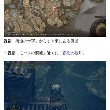
祝福「街道の十字」からすぐ東にある廃墟
・祝福「モースの廃墟」近くに
「影樹の破片」