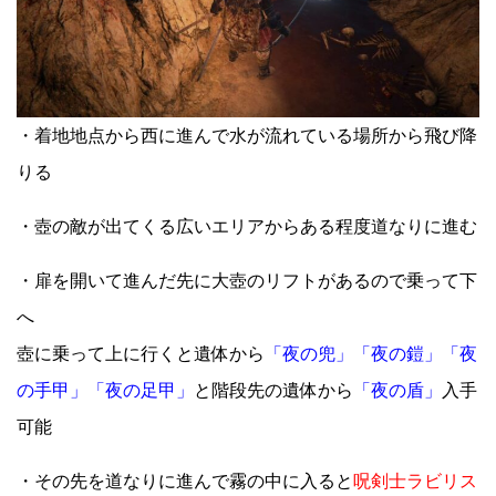
・着地地点から西に進んで水が流れている場所から飛び降
りる
・壺の敵が出てくる広いエリアからある程度道なりに進む
・扉を開いて進んだ先に大壺のリフトがあるので乗って下
へ
壺に乗って上に行くと遺体から
「夜の兜」「夜の鎧」「夜
の手甲」「夜の足甲」
と階段先の遺体から
「夜の盾」
入手
可能
・その先を道なりに進んで霧の中に入ると
呪剣士ラビリス