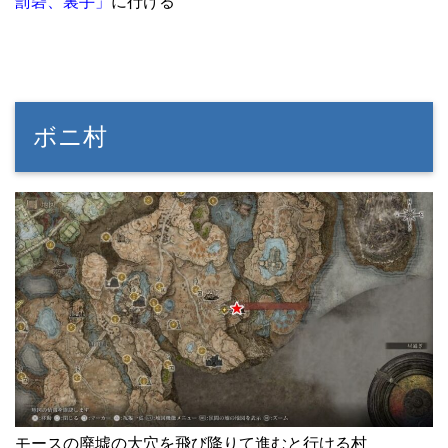
罰砦、裏手」
に行ける
ボニ村
モースの廃墟の大穴を飛び降りて進むと行ける村