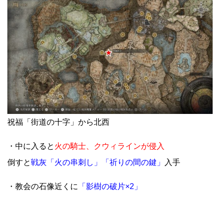
祝福「街道の十字」から北西
・中に入ると
火の騎士、クウィラインが侵入
倒すと
戦灰「火の串刺し」「祈りの間の鍵」
入手
・教会の石像近くに
「影樹の破片×2」