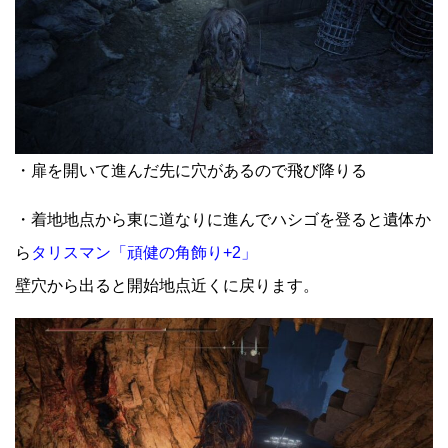
・扉を開いて進んだ先に穴があるので飛び降りる
・着地地点から東に道なりに進んでハシゴを登ると遺体か
ら
タリスマン「頑健の角飾り+2」
壁穴から出ると開始地点近くに戻ります。