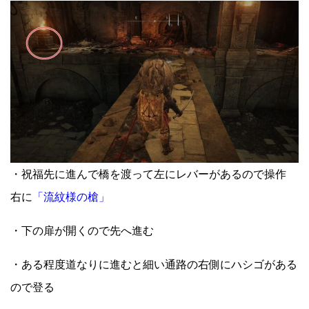
・祝福先に進んで橋を渡って左にレバーがあるので操作
右に
「流紋様の槍」
・下の扉が開くので先へ進む
・ある程度道なりに進むと細い通路の右側にハシゴがある
ので登る