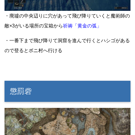
・廃墟の中央辺りに穴があって飛び降りていくと魔術師の
敵×3がいる場所の宝箱から
祈祷「黄金の弧」
・一番下まで飛び降りて洞窟を進んで行くとハシゴがある
ので登るとボニ村へ行ける
懲罰砦