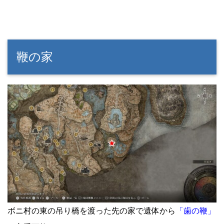
鞭の家
ボニ村の東の吊り橋を渡った先の家で遺体から
「歯の鞭」