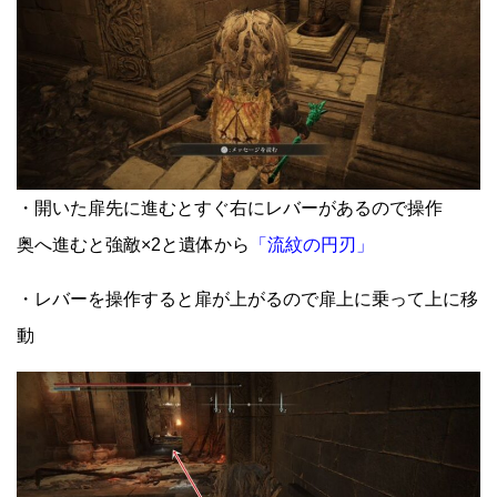
・開いた扉先に進むとすぐ右にレバーがあるので操作
奥へ進むと強敵×2と遺体から
「流紋の円刃」
・レバーを操作すると扉が上がるので扉上に乗って上に移
動