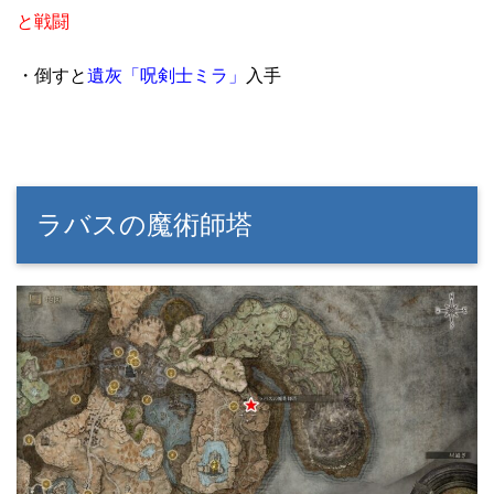
と戦闘
・倒すと
遺灰「呪剣士ミラ」
入手
ラバスの魔術師塔