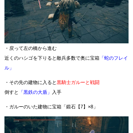
・戻って左の橋から進む
近くのハシゴを下りると敵兵多数で奥に宝箱
「蛇のフレイ
ル」
・その先の建物に入ると
黒騎士ガルーと戦闘
倒すと
「黒鉄の大盾」
入手
・ガルーのいた建物に宝箱「鍛石【7】×8」