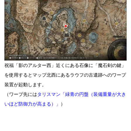
祝福「影のアルター西」近くにある石像に「魔石剣の鍵」
を使用するとマップ北西にあるラウフの古遺跡へのワープ
装置が起動します。
（ワープ先には
タリスマン「緑青の円盤（装備重量が大き
いほど防御力が高まる）」
）