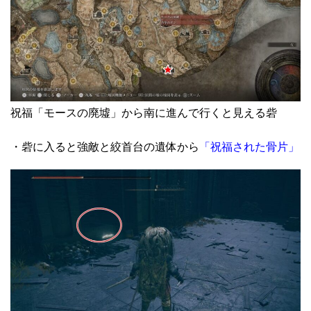
祝福「モースの廃墟」から南に進んで行くと見える砦
・砦に入ると強敵と絞首台の遺体から
「祝福された骨片」