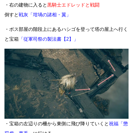
・右の建物に入ると
黒騎士エドレッドと戦闘
倒すと
戦灰「坩堝の諸相・翼」
・ボス部屋の階段上にあるハシゴを登って塔の屋上へ行く
と宝箱
「従軍司祭の製法書【2】」
・宝箱の左辺りの柵から東側に飛び降りていくと
祝福「懲