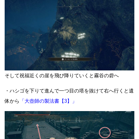
そして祝福近くの崖を飛び降りていくと霧谷の砦へ
・ハシゴを下りて進んで一つ目の塔を抜けて右へ行くと遺
体から
「大壺師の製法書【3】」