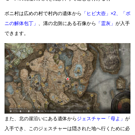
ボニ村は広めの村で村内の遺体から
「ヒビ大壺」×2、「ボ
ニの解体包丁」
、溝の北側にある石像から
「霊灰」
が入手
できます。
また、北の崖沿いにある遺体から
ジェスチャー「母よ」
が
入手でき、このジェスチャーは隠された地へ行くために必