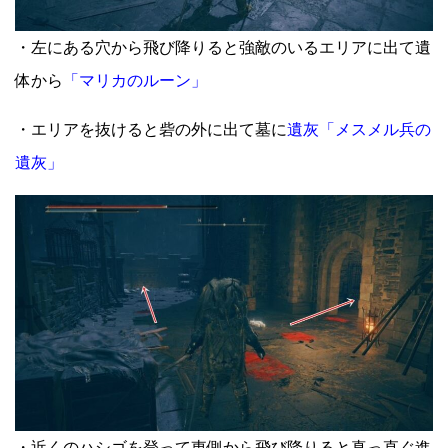
・左にある穴から飛び降りると強敵のいるエリアに出て遺
体から
「マリカのルーン」
・エリアを抜けると砦の外に出て墓に
遺灰「メスメル兵の
遺灰」
・近くのハシゴを登って東側から飛び降りると真っ直ぐ進