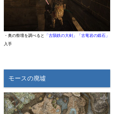
・奥の祭壇を調べると
「古隕鉄の大剣」「古竜岩の鍛石」
入手
モースの廃墟