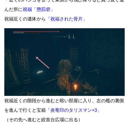
んだ所に
祝福「懲罰砦」
祝福近くの遺体から
「祝福された骨片」
祝福近くの階段から進むと暗い部屋に入り、左の檻の裏側
を進んで行くと宝箱
「炎竜印のタリスマン+3」
（その先へ進むと絞首台広場に出る）