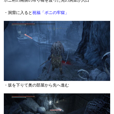
ボニ村の南側の吊り橋を渡った先の洞窟が入口
・洞窟に入ると
祝福「ボニの牢獄」
・坂を下りて奥の部屋から先へ進む