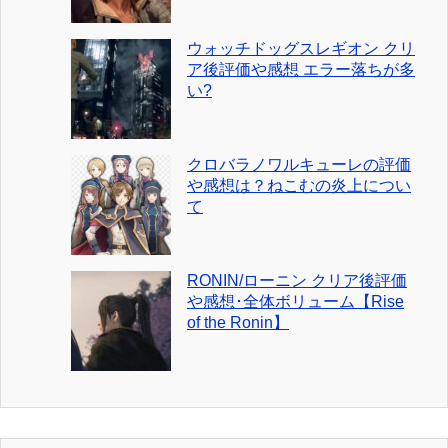
ウォッチドッグスレギオン クリ
ア後評価や感想 エラー落ちが多
い?
クロバラノワルキューレの評価
や感想は？ねこむの炎上につい
て
RONIN/ローニン クリア後評価
や感想･全体ボリューム【Rise
of the Ronin】