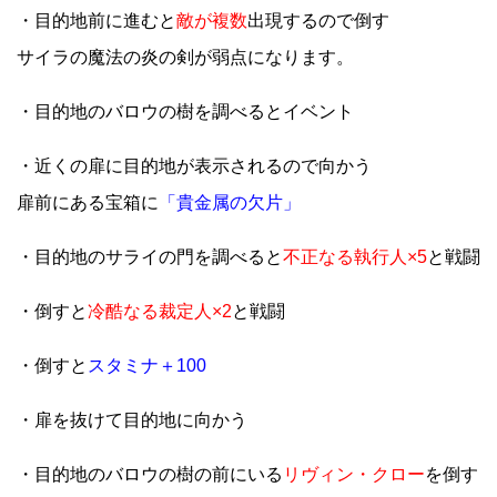
・目的地前に進むと
敵が複数
出現するので倒す
サイラの魔法の炎の剣が弱点になります。
・目的地のバロウの樹を調べるとイベント
・近くの扉に目的地が表示されるので向かう
扉前にある宝箱に
「貴金属の欠片」
・目的地のサライの門を調べると
不正なる執行人×5
と戦闘
・倒すと
冷酷なる裁定人×2
と戦闘
・倒すと
スタミナ＋100
・扉を抜けて目的地に向かう
・目的地のバロウの樹の前にいる
リヴィン・クロー
を倒す