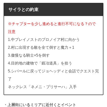
サイラとの約束
※チャプターを少し進めると進行不可になる？ので
注意
1.中プレイノストのプロノイア村に向かう
2.村に出現する敵を全て倒すと魔力＋1
3.傲慢なる騎士×5を倒す
4.目的地の建物で「鍛冶道具」を拾う
5.シパールに戻ってジョヘッディと会話でクエスト完
了
ネックレス「ネメニ・プリサーハ」入手
・上層街にいるミリアに近付くとイベント