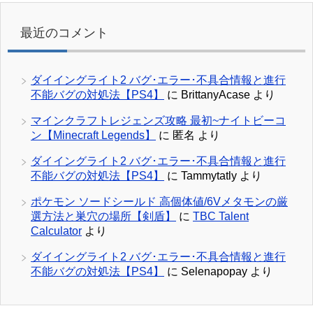
最近のコメント
ダイイングライト2 バグ･エラー･不具合情報と進行
不能バグの対処法【PS4】
に
BrittanyAcase
より
マインクラフトレジェンズ攻略 最初~ナイトビーコ
ン【Minecraft Legends】
に
匿名
より
ダイイングライト2 バグ･エラー･不具合情報と進行
不能バグの対処法【PS4】
に
Tammytatly
より
ポケモン ソードシールド 高個体値/6Vメタモンの厳
選方法と巣穴の場所【剣盾】
に
TBC Talent
Calculator
より
ダイイングライト2 バグ･エラー･不具合情報と進行
不能バグの対処法【PS4】
に
Selenapopay
より