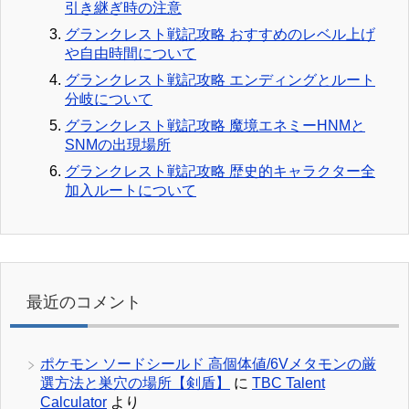
引き継ぎ時の注意
グランクレスト戦記攻略 おすすめのレベル上げ
や自由時間について
グランクレスト戦記攻略 エンディングとルート
分岐について
グランクレスト戦記攻略 魔境エネミーHNMと
SNMの出現場所
グランクレスト戦記攻略 歴史的キャラクター全
加入ルートについて
最近のコメント
ポケモン ソードシールド 高個体値/6Vメタモンの厳
選方法と巣穴の場所【剣盾】
に
TBC Talent
Calculator
より