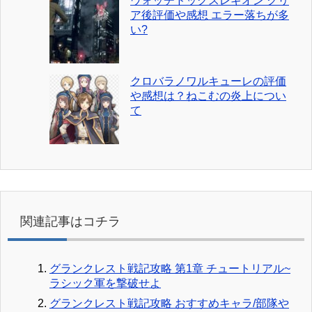
ウォッチドッグスレギオン クリ
ア後評価や感想 エラー落ちが多
い?
クロバラノワルキューレの評価
や感想は？ねこむの炎上につい
て
関連記事はコチラ
グランクレスト戦記攻略 第1章 チュートリアル~
ラシック軍を撃破せよ
グランクレスト戦記攻略 おすすめキャラ/部隊や