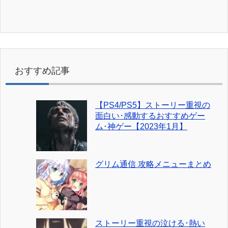
おすすめ記事
【PS4/PS5】ストーリー重視の
面白い･感動するおすすめゲー
ム･神ゲー【2023年1月】
グリム通信 攻略メニューまとめ
ストーリー重視の泣ける･熱い