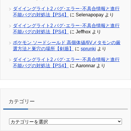
ダイイングライト2 バグ･エラー･不具合情報と進行
不能バグの対処法【PS4】
に
Selenapopay
より
ダイイングライト2 バグ･エラー･不具合情報と進行
不能バグの対処法【PS4】
に
Jeffhox
より
ポケモン ソードシールド 高個体値/6Vメタモンの厳
選方法と巣穴の場所【剣盾】
に
sprunki
より
ダイイングライト2 バグ･エラー･不具合情報と進行
不能バグの対処法【PS4】
に
Aaronnar
より
カテゴリー
カ
テ