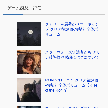
ゲーム感想・評価
クアリー～悪夢のサマーキャン
プ クリア後評価や感想･全体ボ
リューム
スターウォーズ無法者たち クリ
ア後評価や感想にバグについて
RONIN/ローニン クリア後評価
や感想･全体ボリューム【Rise
of the Ronin】