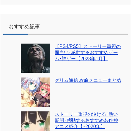
おすすめ記事
【PS4/PS5】ストーリー重視の
面白い･感動するおすすめゲー
ム･神ゲー【2023年1月】
グリム通信 攻略メニューまとめ
ストーリー重視の泣ける･熱い
展開･感動するおすすめ名作神
アニメ紹介【~2020年】