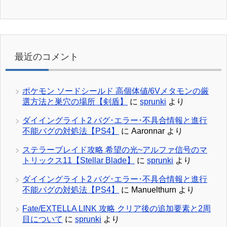
最近のコメント
ポケモン ソードシールド 高個体値/6Vメタモンの厳
選方法と巣穴の場所【剣盾】
に
sprunki
より
ダイイングライト2 バグ･エラー･不具合情報と進行
不能バグの対処法【PS4】
に
Aaronnar
より
ステラーブレイド攻略 希望の光~アルファ信号のマ
トリックス11【Stellar Blade】
に
sprunki
より
ダイイングライト2 バグ･エラー･不具合情報と進行
不能バグの対処法【PS4】
に
Manuelthurn
より
Fate/EXTELLA LINK 攻略 クリア後の追加要素と2周
目について
に
sprunki
より