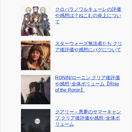
クロバラノワルキューレの評価
や感想は？ねこむの炎上につい
て
スターウォーズ無法者たち クリ
ア後評価や感想にバグについて
RONIN/ローニン クリア後評価
や感想･全体ボリューム【Rise
of the Ronin】
クアリー～悪夢のサマーキャン
プ クリア後評価や感想･全体ボ
リューム