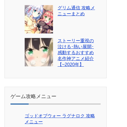
グリム通信 攻略メ
ニューまとめ
ストーリー重視の
泣ける･熱い展開･
感動するおすすめ
名作神アニメ紹介
【~2020年】
ゲーム攻略メニュー
ゴッドオブウォー ラグナロク 攻略
メニュー