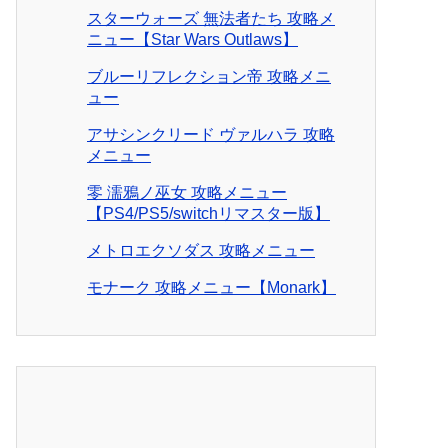
スターウォーズ 無法者たち 攻略メ
ニュー【Star Wars Outlaws】
ブルーリフレクション帝 攻略メニ
ュー
アサシンクリード ヴァルハラ 攻略
メニュー
零 濡鴉ノ巫女 攻略メニュー
【PS4/PS5/switchリマスター版】
メトロエクソダス 攻略メニュー
モナーク 攻略メニュー【Monark】