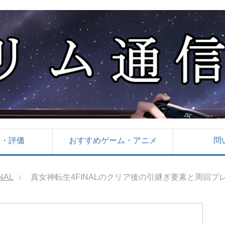
想・評価
おすすめゲーム・アニメ
問
NAL
真女神転生4FINALのクリア後の引継ぎ要素と周回プ