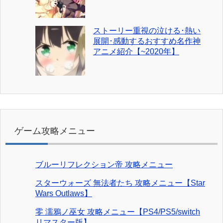
ストーリー重視の泣ける･熱い
展開･感動するおすすめ名作神
アニメ紹介【~2020年】
ゲーム攻略メニュー
ブルーリフレクション帝 攻略メニュー
スターウォーズ 無法者たち 攻略メニュー【Star
Wars Outlaws】
零 濡鴉ノ巫女 攻略メニュー【PS4/PS5/switch
リマスター版】