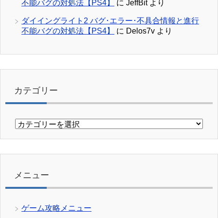
不能バグの対処法【PS4】
に
JeffBit
より
ダイイングライト2 バグ･エラー･不具合情報と進行
不能バグの対処法【PS4】
に
Delos7v
より
カテゴリー
カ
テ
ゴ
リ
ー
メニュー
ゲーム攻略メニュー