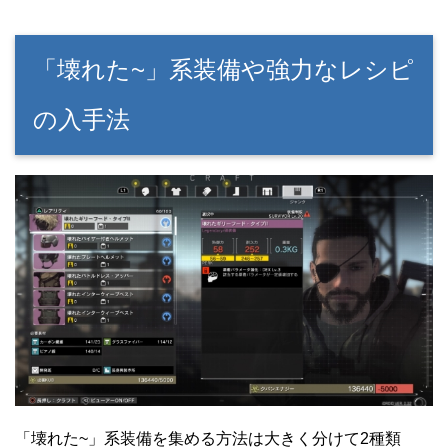
「壊れた~」系装備や強力なレシピ
の入手法
「壊れた~」系装備を集める方法は大きく分けて2種類