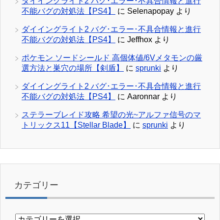
ダイイングライト2 バグ･エラー･不具合情報と進行
不能バグの対処法【PS4】
に
Selenapopay
より
ダイイングライト2 バグ･エラー･不具合情報と進行
不能バグの対処法【PS4】
に
Jeffhox
より
ポケモン ソードシールド 高個体値/6Vメタモンの厳
選方法と巣穴の場所【剣盾】
に
sprunki
より
ダイイングライト2 バグ･エラー･不具合情報と進行
不能バグの対処法【PS4】
に
Aaronnar
より
ステラーブレイド攻略 希望の光~アルファ信号のマ
トリックス11【Stellar Blade】
に
sprunki
より
カテゴリー
カ