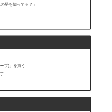
見の塔を知ってる？」
男
リーブ)」を買う
完了