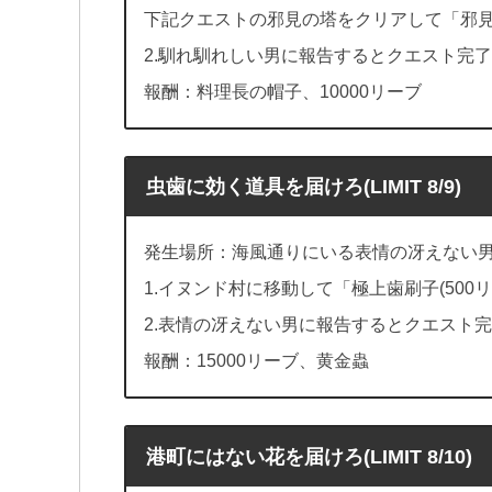
下記クエストの邪見の塔をクリアして「邪
2.馴れ馴れしい男に報告するとクエスト完了
報酬：料理長の帽子、10000リーブ
虫歯に効く道具を届けろ(LIMIT 8/9)
発生場所：海風通りにいる表情の冴えない
1.イヌンド村に移動して「極上歯刷子(500
2.表情の冴えない男に報告するとクエスト
報酬：15000リーブ、黄金蟲
港町にはない花を届けろ(LIMIT 8/10)