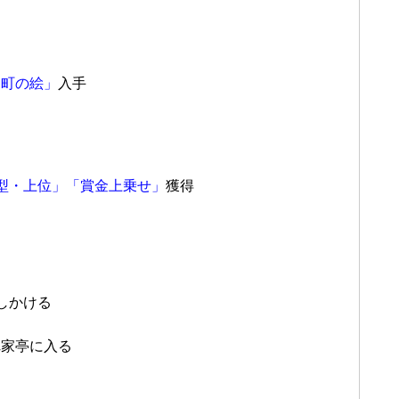
た町の絵」
入手
型・上位」「賞金上乗せ」
獲得
しかける
れ家亭に入る