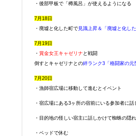
・後部甲板で「樽風呂」が使えるようになる
7月18日
・廃墟と化した町で
見識上昇＆「廃墟と化し
7月19日
・
賞金女王キャゼリナ
と戦闘
倒すとキャゼリナとの
絆ランク3「格闘家の元
7月20日
・漁師宿広場に移動して進むとイベント
・宿広場にある3ヶ所の宿前にいる参加者に話
・目的地の怪しい宿主に話しかけて蜘蛛の隠
・ベッドで休む