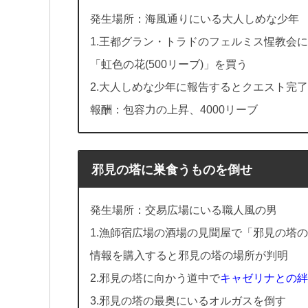
発生場所：海風通りにいる大人しめな少年
1.王都グラン・トラドのフェルミス惺教会
「虹色の花(500リーブ)」を買う
2.大人しめな少年に報告するとクエスト完了
報酬：包容力の上昇、4000リーブ
邪見の塔に巣食うものを倒せ
発生場所：交易広場にいる職人風の男
1.漁師宿広場の酒場の見聞屋で「邪見の塔
情報を購入すると邪見の塔の場所が判明
2.邪見の塔に向かう道中で
キャゼリナとの絆
3.邪見の塔の最奥にいるオルガスを倒す