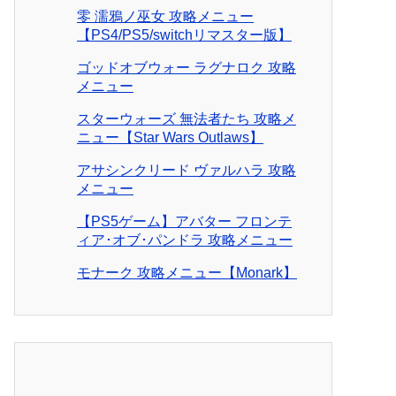
零 濡鴉ノ巫女 攻略メニュー
【PS4/PS5/switchリマスター版】
ゴッドオブウォー ラグナロク 攻略
メニュー
スターウォーズ 無法者たち 攻略メ
ニュー【Star Wars Outlaws】
アサシンクリード ヴァルハラ 攻略
メニュー
【PS5ゲーム】アバター フロンテ
ィア･オブ･パンドラ 攻略メニュー
モナーク 攻略メニュー【Monark】