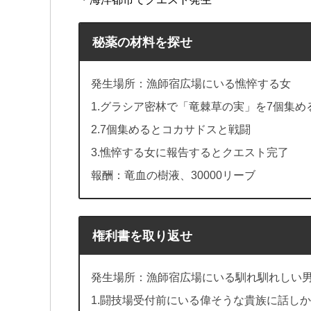
秘薬の材料を探せ
発生場所：漁師宿広場にいる憔悴する女
1.グラシア密林で「竜棘草の実」を7個集め
2.7個集めるとコカサドスと戦闘
3.憔悴する女に報告するとクエスト完了
報酬：竜血の樹液、30000リーブ
権利書を取り返せ
発生場所：漁師宿広場にいる馴れ馴れしい
1.闘技場受付前にいる偉そうな貴族に話し