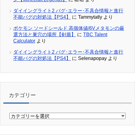
ダイイングライト2 バグ･エラー･不具合情報と進行
不能バグの対処法【PS4】
に
Tammytatly
より
ポケモン ソードシールド 高個体値/6Vメタモンの厳
選方法と巣穴の場所【剣盾】
に
TBC Talent
Calculator
より
ダイイングライト2 バグ･エラー･不具合情報と進行
不能バグの対処法【PS4】
に
Selenapopay
より
カテゴリー
カ
テ
ゴ
リ