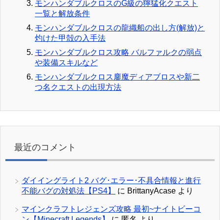
モンハンダブルクロスのG級の獰猛化クエスト
一覧と解放条件
モンハンダブルクロスの龍織船の出し方(解放)と
灼けた甲殻の入手法
モンハンダブルクロス攻略 バルファルクの弱点
や装備スキルなど
モンハンダブルクロス鏖魔ディアブロスや新二
つ名クエストの出現方法
最近のコメント
ダイイングライト2 バグ･エラー･不具合情報と進行
不能バグの対処法【PS4】
に
BrittanyAcase
より
マインクラフトレジェンズ攻略 最初~ナイトビーコ
ン【Minecraft Legends】
に
匿名
より