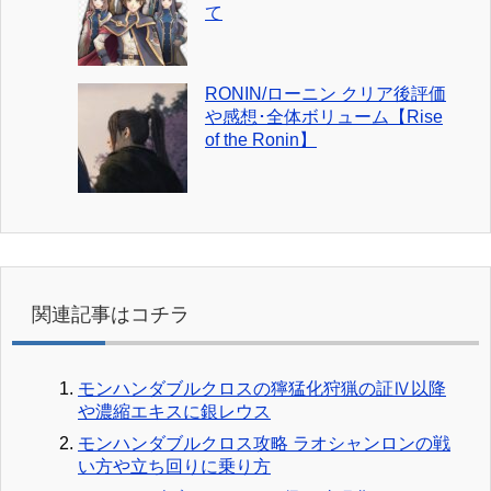
て
RONIN/ローニン クリア後評価
や感想･全体ボリューム【Rise
of the Ronin】
関連記事はコチラ
モンハンダブルクロスの獰猛化狩猟の証Ⅳ以降
や濃縮エキスに銀レウス
モンハンダブルクロス攻略 ラオシャンロンの戦
い方や立ち回りに乗り方