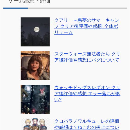
ゲーム感想・評価
クアリー～悪夢のサマーキャン
プ クリア後評価や感想･全体ボ
リューム
スターウォーズ無法者たち クリ
ア後評価や感想にバグについて
ウォッチドッグスレギオン クリ
ア後評価や感想 エラー落ちが多
い?
クロバラノワルキューレの評価
や感想は？ねこむの炎上につい