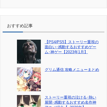
おすすめ記事
【PS4/PS5】ストーリー重視の
面白い･感動するおすすめゲー
ム･神ゲー【2023年1月】
グリム通信 攻略メニューまとめ
ストーリー重視の泣ける･熱い
展開･感動するおすすめ名作神