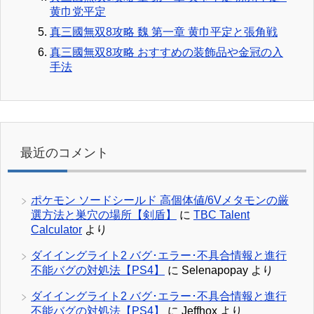
黄巾党平定
真三國無双8攻略 魏 第一章 黄巾平定と張角戦
真三國無双8攻略 おすすめの装飾品や金冠の入
手法
最近のコメント
ポケモン ソードシールド 高個体値/6Vメタモンの厳
選方法と巣穴の場所【剣盾】
に
TBC Talent
Calculator
より
ダイイングライト2 バグ･エラー･不具合情報と進行
不能バグの対処法【PS4】
に
Selenapopay
より
ダイイングライト2 バグ･エラー･不具合情報と進行
不能バグの対処法【PS4】
に
Jeffhox
より