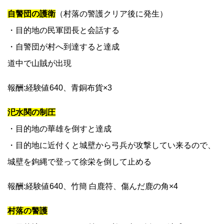
自警団の護衛
（村落の警護クリア後に発生）
・目的地の民軍団長と会話する
・自警団が村へ到達すると達成
道中で山賊が出現
報酬:経験値640、青銅布貨×3
汜水関の制圧
・目的地の華雄を倒すと達成
・目的地に近付くと城壁から弓兵が攻撃してい来るので、
城壁を鉤縄で登って徐栄を倒して止める
報酬:経験値640、竹簡 白鹿符、傷んだ鹿の角×4
村落の警護