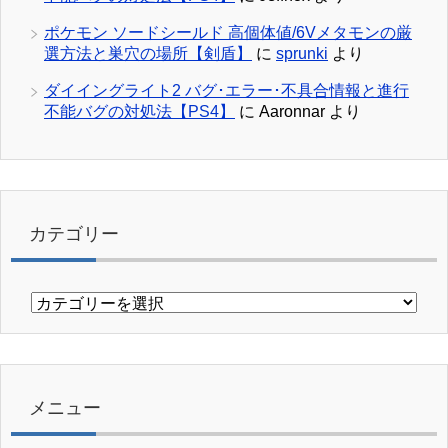
ポケモン ソードシールド 高個体値/6Vメタモンの厳
選方法と巣穴の場所【剣盾】
に
sprunki
より
ダイイングライト2 バグ･エラー･不具合情報と進行
不能バグの対処法【PS4】
に
Aaronnar
より
カテゴリー
カ
テ
ゴ
リ
ー
メニュー