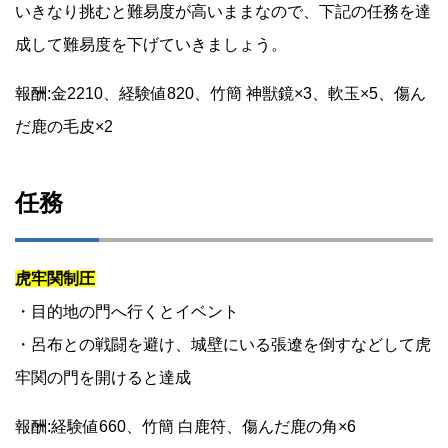
いきなり挑むと難易度が高いままなので、下記の任務を達
成して難易度を下げていきましょう。
報酬:金2210、経験値820、竹簡 神獣鏡×3、軟玉×5、傷ん
だ鹿の毛皮×2
任務
虎牢関制圧
・目的地の門へ行くとイベント
・呂布との戦闘を避け、城壁にいる張遼を倒すなどして虎
牢関の門を開けると達成
報酬:経験値660、竹簡 白鹿符、傷んだ鹿の角×6