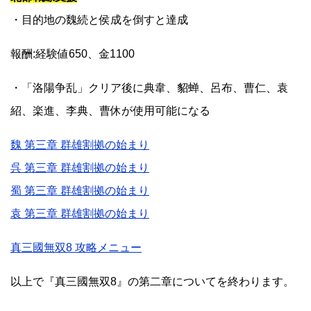
・目的地の魏続と侯成を倒すと達成
報酬:経験値650、金1100
・「洛陽争乱」クリア後に典韋、貂蝉、呂布、曹仁、袁
紹、楽進、李典、曹休が使用可能になる
魏 第三章 群雄割拠の始まり
呉 第三章 群雄割拠の始まり
蜀 第三章 群雄割拠の始まり
袁 第三章 群雄割拠の始まり
真三國無双8 攻略メニュー
以上で『真三國無双8』の第二章についてを終わります。