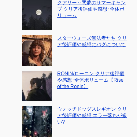
クアリー～悪夢のサマーキャン
プ クリア後評価や感想･全体ボ
リューム
スターウォーズ無法者たち クリ
ア後評価や感想にバグについて
RONIN/ローニン クリア後評価
や感想･全体ボリューム【Rise
of the Ronin】
ウォッチドッグスレギオン クリ
ア後評価や感想 エラー落ちが多
い?