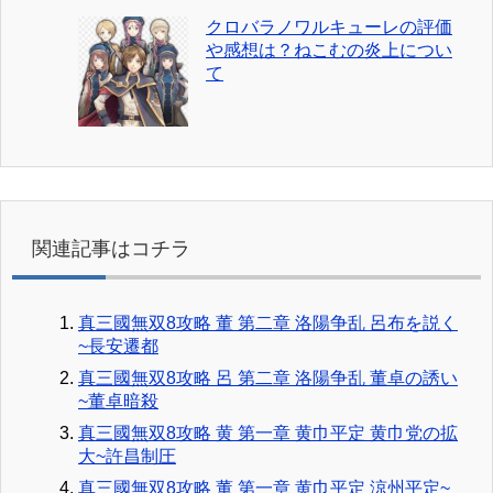
クロバラノワルキューレの評価
や感想は？ねこむの炎上につい
て
関連記事はコチラ
真三國無双8攻略 董 第二章 洛陽争乱 呂布を説く
~長安遷都
真三國無双8攻略 呂 第二章 洛陽争乱 董卓の誘い
~董卓暗殺
真三國無双8攻略 黄 第一章 黄巾平定 黄巾党の拡
大~許昌制圧
真三國無双8攻略 董 第一章 黄巾平定 涼州平定~