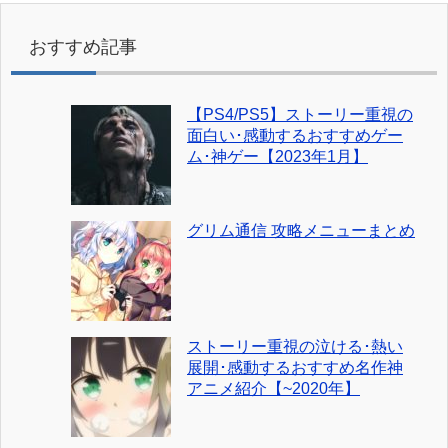
おすすめ記事
【PS4/PS5】ストーリー重視の
面白い･感動するおすすめゲー
ム･神ゲー【2023年1月】
グリム通信 攻略メニューまとめ
ストーリー重視の泣ける･熱い
展開･感動するおすすめ名作神
アニメ紹介【~2020年】