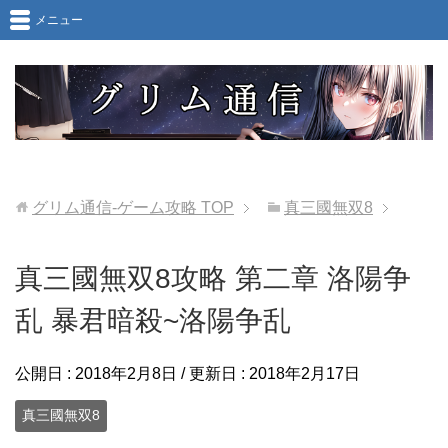
メニュー
グリム通信-ゲーム攻略
TOP
真三國無双8
真三國無双8攻略 第二章 洛陽争
乱 暴君暗殺~洛陽争乱
公開日 :
2018年2月8日
/ 更新日 :
2018年2月17日
真三國無双8