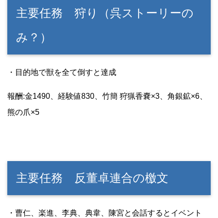
主要任務 狩り（呉ストーリーの
み？）
・目的地で獣を全て倒すと達成
報酬:金1490、経験値830、竹簡 狩猟香嚢×3、角銀鉱×6、
熊の爪×5
主要任務 反董卓連合の檄文
・曹仁、楽進、李典、典韋、陳宮と会話するとイベント