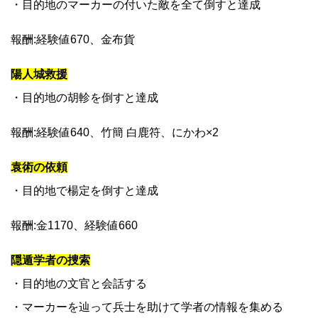
・目的地のマーカーの付いた敵を全て倒すと達成
報酬:経験値670、金布貨
陽人城救援
・目的地の胡軫を倒すと達成
報酬:経験値640、竹簡 白鹿符、にかわ×2
袁術の依頼
・目的地で楊定を倒すと達成
報酬:金1170、経験値660
隠遁学者の捜索
・目的地の文官と会話する
・マーカーを辿って兵士を助けて学者の情報を集める