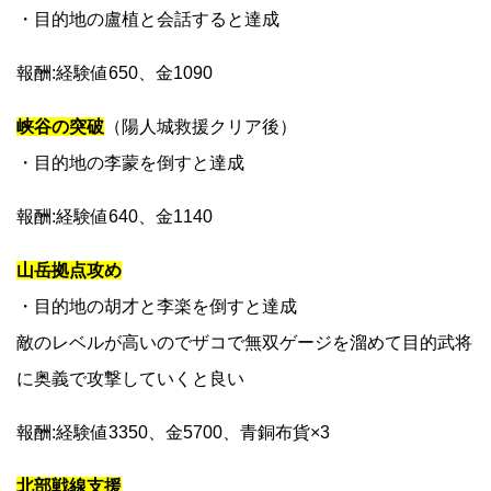
・目的地の盧植と会話すると達成
報酬:経験値650、金1090
峡谷の突破
（陽人城救援クリア後）
・目的地の李蒙を倒すと達成
報酬:経験値640、金1140
山岳拠点攻め
・目的地の胡才と李楽を倒すと達成
敵のレベルが高いのでザコで無双ゲージを溜めて目的武将
に奥義で攻撃していくと良い
報酬:経験値3350、金5700、青銅布貨×3
北部戦線支援