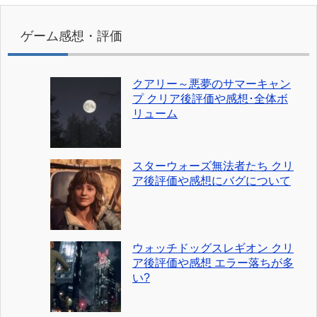
ゲーム感想・評価
クアリー～悪夢のサマーキャン
プ クリア後評価や感想･全体ボ
リューム
スターウォーズ無法者たち クリ
ア後評価や感想にバグについて
ウォッチドッグスレギオン クリ
ア後評価や感想 エラー落ちが多
い?