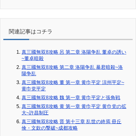
関連記事はコチラ
真三國無双8攻略 呂 第二章 洛陽争乱 董卓の誘い
~董卓暗殺
真三國無双8攻略 第二章 洛陽争乱 暴君暗殺~洛
陽争乱
真三國無双8攻略 董 第一章 黄巾平定 涼州平定~
黄巾党平定
真三國無双8攻略 魏 第一章 黄巾平定と張角戦
真三國無双8攻略 黄 第一章 黄巾平定 黄巾党の拡
大~許昌制圧
真三國無双8攻略 晋 第十三章 乱世の終焉 毌丘
倹・文欽の撃破~成都攻略