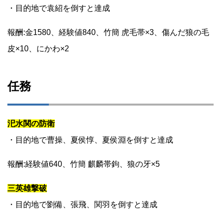
・目的地で袁紹を倒すと達成
報酬:金1580、経験値840、竹簡 虎毛帯×3、傷んだ狼の毛
皮×10、にかわ×2
任務
汜水関の防衛
・目的地で曹操、夏侯惇、夏侯淵を倒すと達成
報酬:経験値640、竹簡 麒麟帯鉤、狼の牙×5
三英雄撃破
・目的地で劉備、張飛、関羽を倒すと達成