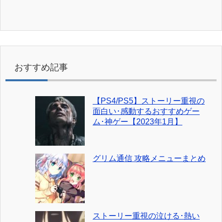
おすすめ記事
【PS4/PS5】ストーリー重視の
面白い･感動するおすすめゲー
ム･神ゲー【2023年1月】
グリム通信 攻略メニューまとめ
ストーリー重視の泣ける･熱い