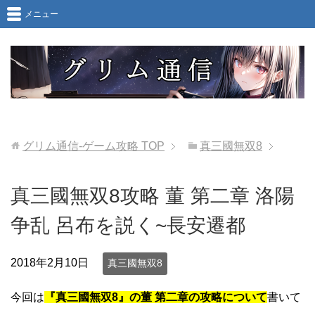
メニュー
グリム通信-ゲーム攻略
TOP
真三國無双8
真三國無双8攻略 董 第二章 洛陽
争乱 呂布を説く~長安遷都
2018年2月10日
真三國無双8
今回は
『真三國無双8』の董 第二章の攻略について
書いて