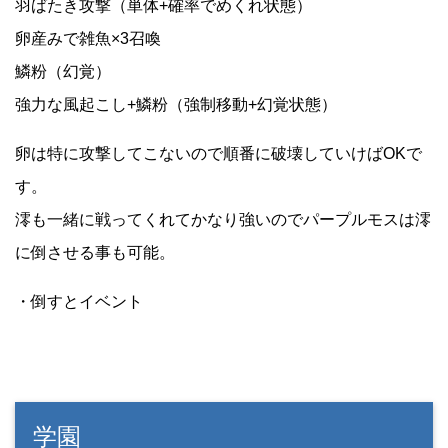
羽ばたき攻撃（単体+確率でめくれ状態）
卵産みで雑魚×3召喚
鱗粉（幻覚）
強力な風起こし+鱗粉（強制移動+幻覚状態）
卵は特に攻撃してこないので順番に破壊していけばOKで
す。
澪も一緒に戦ってくれてかなり強いのでパープルモスは澪
に倒させる事も可能。
・倒すとイベント
学園