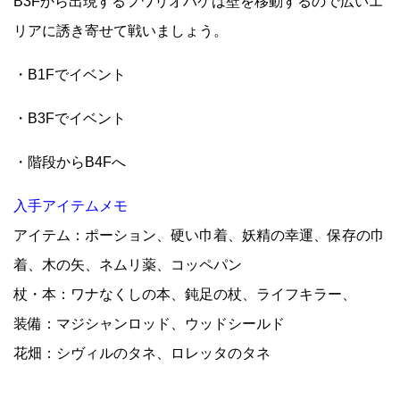
B3Fから出現するフワリオバケは壁を移動するので広いエ
リアに誘き寄せて戦いましょう。
・B1Fでイベント
・B3Fでイベント
・階段からB4Fへ
入手アイテムメモ
アイテム：ポーション、硬い巾着、妖精の幸運、保存の巾
着、木の矢、ネムリ薬、コッペパン
杖・本：ワナなくしの本、鈍足の杖、ライフキラー、
装備：マジシャンロッド、ウッドシールド
花畑：シヴィルのタネ、ロレッタのタネ