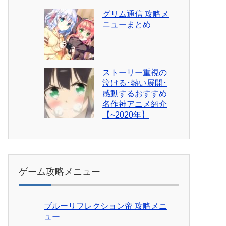
グリム通信 攻略メ
ニューまとめ
ストーリー重視の
泣ける･熱い展開･
感動するおすすめ
名作神アニメ紹介
【~2020年】
ゲーム攻略メニュー
ブルーリフレクション帝 攻略メニ
ュー