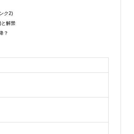
ンク2)
)と解禁
降？