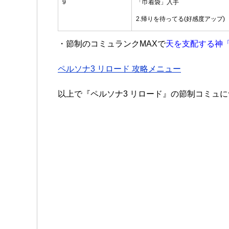
9
「巾着袋」入手
2.帰りを待ってる(好感度アップ)
・節制のコミュランクMAXで
天を支配する神
ペルソナ3 リロード 攻略メニュー
以上で『ペルソナ3 リロード』の節制コミュ