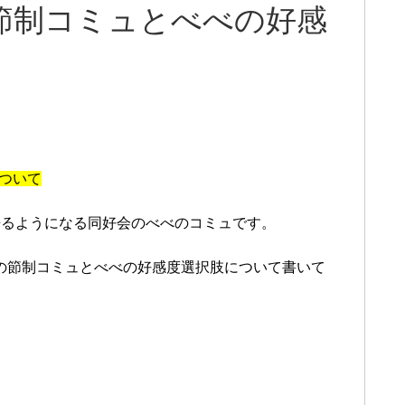
 節制コミュとべべの好感
について
来るようになる同好会のべべのコミュです。
)』の節制コミュとべべの好感度選択肢について書いて