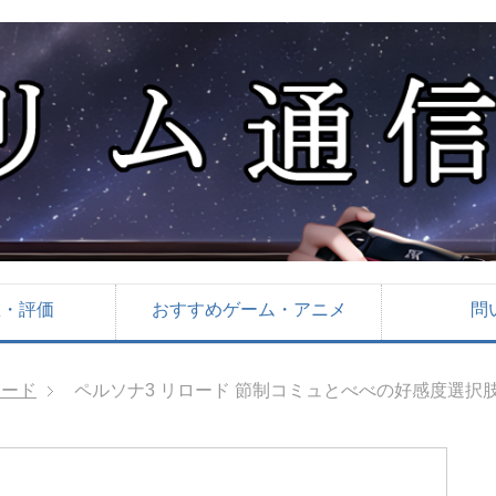
想・評価
おすすめゲーム・アニメ
問
ロード
ペルソナ3 リロード 節制コミュとべべの好感度選択肢