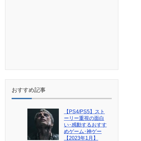
おすすめ記事
【PS4/PS5】スト
ーリー重視の面白
い･感動するおすす
めゲーム･神ゲー
【2023年1月】