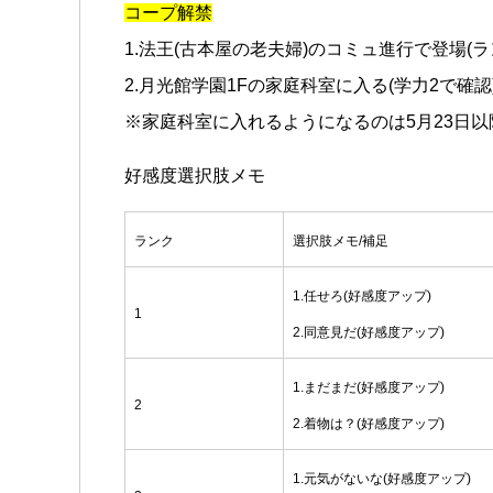
コープ解禁
1.法王(古本屋の老夫婦)のコミュ進行で登場(ラ
2.月光館学園1Fの家庭科室に入る(学力2で確認
※家庭科室に入れるようになるのは5月23日以
好感度選択肢メモ
ランク
選択肢メモ/補足
1.任せろ(好感度アップ)
1
2.同意見だ(好感度アップ)
1.まだまだ(好感度アップ)
2
2.着物は？(好感度アップ)
1.元気がないな(好感度アップ)