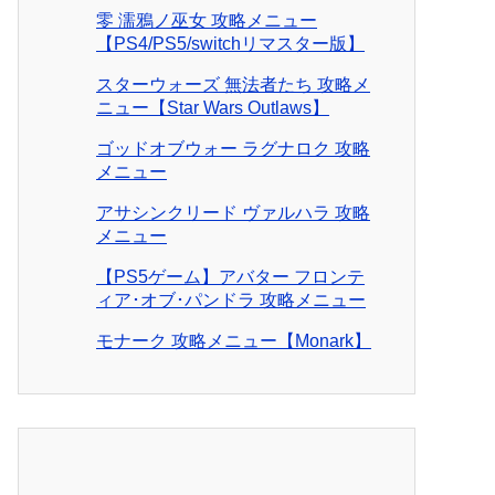
零 濡鴉ノ巫女 攻略メニュー
【PS4/PS5/switchリマスター版】
スターウォーズ 無法者たち 攻略メ
ニュー【Star Wars Outlaws】
ゴッドオブウォー ラグナロク 攻略
メニュー
アサシンクリード ヴァルハラ 攻略
メニュー
【PS5ゲーム】アバター フロンテ
ィア･オブ･パンドラ 攻略メニュー
モナーク 攻略メニュー【Monark】