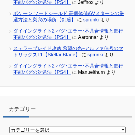
不能バグの対処法【PS4】
に
Jeffhox
より
ポケモン ソードシールド 高個体値/6Vメタモンの厳
選方法と巣穴の場所【剣盾】
に
sprunki
より
ダイイングライト2 バグ･エラー･不具合情報と進行
不能バグの対処法【PS4】
に
Aaronnar
より
ステラーブレイド攻略 希望の光~アルファ信号のマ
トリックス11【Stellar Blade】
に
sprunki
より
ダイイングライト2 バグ･エラー･不具合情報と進行
不能バグの対処法【PS4】
に
Manuelthurn
より
カテゴリー
カ