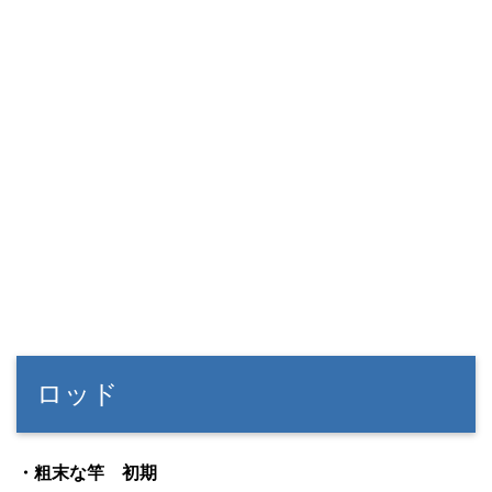
ロッド
・粗末な竿 初期