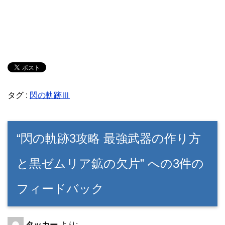
タグ :
閃の軌跡Ⅲ
“閃の軌跡3攻略 最強武器の作り方
と黒ゼムリア鉱の欠片” への3件の
フィードバック
タッカー
より: