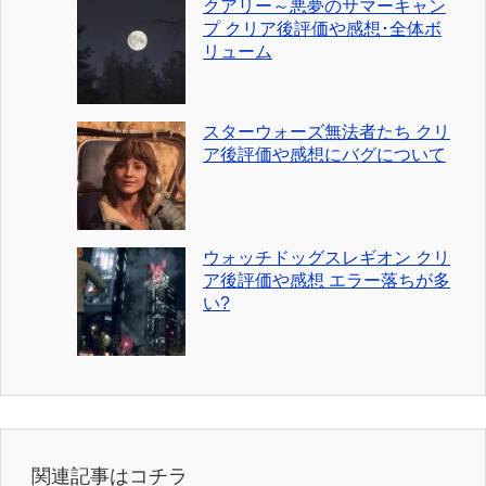
クアリー～悪夢のサマーキャン
プ クリア後評価や感想･全体ボ
リューム
スターウォーズ無法者たち クリ
ア後評価や感想にバグについて
ウォッチドッグスレギオン クリ
ア後評価や感想 エラー落ちが多
い?
関連記事はコチラ