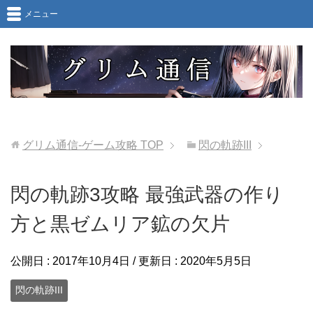
メニュー
グリム通信-ゲーム攻略
TOP
閃の軌跡III
閃の軌跡3攻略 最強武器の作り
方と黒ゼムリア鉱の欠片
公開日 :
2017年10月4日
/ 更新日 :
2020年5月5日
閃の軌跡III