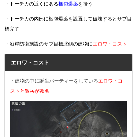
・トーチカの近くにある
梱包爆薬
を拾う
・トーチカの内部に梱包爆薬を設置して破壊するとサブ目
標完了
・沿岸防衛施設のサブ目標北側の建物に
エロワ・コスト
エロワ・コスト
・建物の中に誕生パーティーをしている
エロワ・コ
ストと敵兵が数名