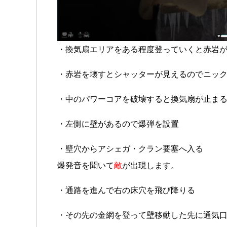
・換気扇エリアをある程度登っていくと赤岩
・赤岩を壊すとシャッターが見えるのでニッ
・中のパワーコアを破壊すると換気扇が止ま
・左側に壁があるので爆弾を設置
・壁穴からアシェガ・クラン要塞へ入る
爆発音を聞いて
敵
が出現します。
・通路を進んで右の床穴を飛び降りる
・その先の金網を登って壁移動した先に通気