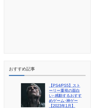
おすすめ記事
【PS4/PS5】スト
ーリー重視の面白
い･感動するおすす
めゲーム･神ゲー
【2023年1月】