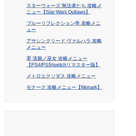
スターウォーズ 無法者たち 攻略メ
ニュー【Star Wars Outlaws】
ブルーリフレクション帝 攻略メニ
ュー
アサシンクリード ヴァルハラ 攻略
メニュー
零 濡鴉ノ巫女 攻略メニュー
【PS4/PS5/switchリマスター版】
メトロエクソダス 攻略メニュー
モナーク 攻略メニュー【Monark】