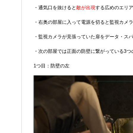
・通気口を抜けると
敵が出現
する広めのエリ
・右奥の部屋に入って電源を切ると監視カメ
・監視カメラが見張っていた扉をデータ・ス
・次の部屋では正面の防壁に繋がっている3つ
1つ目：防壁の左