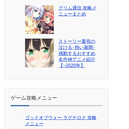
グリム通信 攻略メ
ニューまとめ
ストーリー重視の
泣ける･熱い展開･
感動するおすすめ
名作神アニメ紹介
【~2020年】
ゲーム攻略メニュー
ゴッドオブウォー ラグナロク 攻略
メニュー