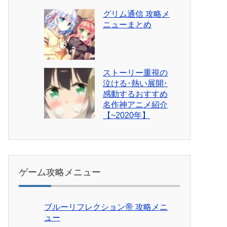
グリム通信 攻略メ
ニューまとめ
ストーリー重視の
泣ける･熱い展開･
感動するおすすめ
名作神アニメ紹介
【~2020年】
ゲーム攻略メニュー
ブルーリフレクション帝 攻略メニ
ュー