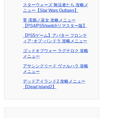
スターウォーズ 無法者たち 攻略メ
ニュー【Star Wars Outlaws】
零 濡鴉ノ巫女 攻略メニュー
【PS4/PS5/switchリマスター版】
【PS5ゲーム】アバター フロンテ
ィア･オブ･パンドラ 攻略メニュー
ゴッドオブウォー ラグナロク 攻略
メニュー
アサシンクリード ヴァルハラ 攻略
メニュー
デッドアイランド2 攻略メニュー
【Dead Island2】