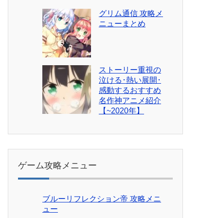
グリム通信 攻略メ
ニューまとめ
ストーリー重視の
泣ける･熱い展開･
感動するおすすめ
名作神アニメ紹介
【~2020年】
ゲーム攻略メニュー
ブルーリフレクション帝 攻略メニ
ュー