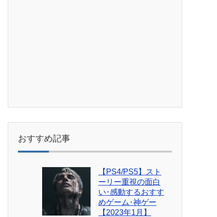
おすすめ記事
【PS4/PS5】スト
ーリー重視の面白
い･感動するおすす
めゲーム･神ゲー
【2023年1月】