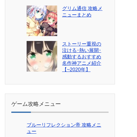
グリム通信 攻略メ
ニューまとめ
ストーリー重視の
泣ける･熱い展開･
感動するおすすめ
名作神アニメ紹介
【~2020年】
ゲーム攻略メニュー
ブルーリフレクション帝 攻略メニ
ュー