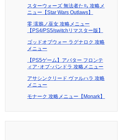
スターウォーズ 無法者たち 攻略メ
ニュー【Star Wars Outlaws】
零 濡鴉ノ巫女 攻略メニュー
【PS4/PS5/switchリマスター版】
ゴッドオブウォー ラグナロク 攻略
メニュー
【PS5ゲーム】アバター フロンテ
ィア･オブ･パンドラ 攻略メニュー
アサシンクリード ヴァルハラ 攻略
メニュー
モナーク 攻略メニュー【Monark】