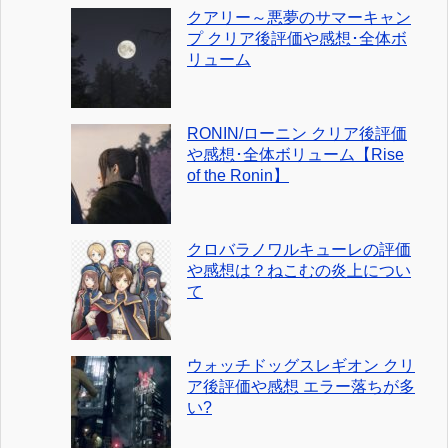
クアリー～悪夢のサマーキャン
プ クリア後評価や感想･全体ボ
リューム
RONIN/ローニン クリア後評価
や感想･全体ボリューム【Rise
of the Ronin】
クロバラノワルキューレの評価
や感想は？ねこむの炎上につい
て
ウォッチドッグスレギオン クリ
ア後評価や感想 エラー落ちが多
い?