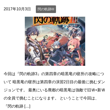
2017年10月3日
閃の軌跡III
今回は『閃の軌跡3』の第四章の暗黒竜の寝所の攻略につ
いて 暗黒竜の寝所は第四章の演習2日目の最後に挑むダン
ジョンです。 最奥にいる廃都の暗黒竜は強敵で旧Ⅶ+新Ⅶ
の全員で挑むことになります。 ということで今回は、
『閃の軌跡 […]