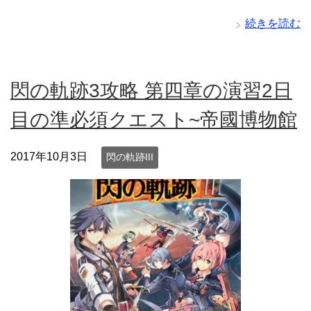
続きを読む
閃の軌跡3攻略 第四章の演習2日
目の準必須クエスト~帝國博物館
2017年10月3日
閃の軌跡III