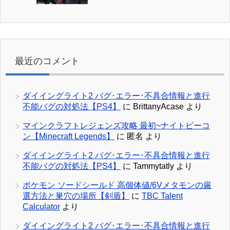
最近のコメント
ダイイングライト2 バグ･エラー･不具合情報と進行
不能バグの対処法【PS4】
に
BrittanyAcase
より
マインクラフトレジェンズ攻略 最初~ナイトビーコ
ン【Minecraft Legends】
に
匿名
より
ダイイングライト2 バグ･エラー･不具合情報と進行
不能バグの対処法【PS4】
に
Tammytatly
より
ポケモン ソードシールド 高個体値/6Vメタモンの厳
選方法と巣穴の場所【剣盾】
に
TBC Talent
Calculator
より
ダイイングライト2 バグ･エラー･不具合情報と進行