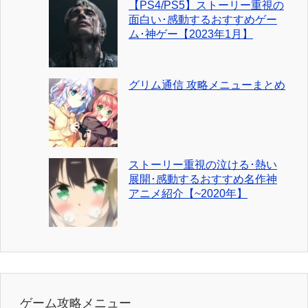
【PS4/PS5】ストーリー重視の
面白い･感動するおすすめゲー
ム･神ゲー【2023年1月】
グリム通信 攻略メニューまとめ
ストーリー重視の泣ける･熱い
展開･感動するおすすめ名作神
アニメ紹介【~2020年】
ゲーム攻略メニュー