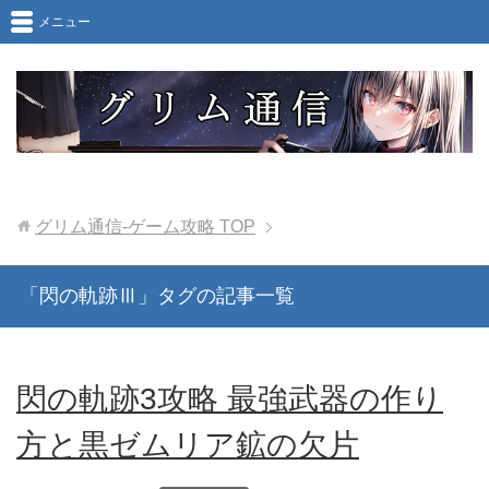
メニュー
グリム通信-ゲーム攻略
TOP
「閃の軌跡Ⅲ」タグの記事一覧
閃の軌跡3攻略 最強武器の作り
方と黒ゼムリア鉱の欠片