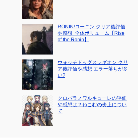
RONIN/ローニン クリア後評価
や感想･全体ボリューム【Rise
of the Ronin】
ウォッチドッグスレギオン クリ
ア後評価や感想 エラー落ちが多
い?
クロバラノワルキューレの評価
や感想は？ねこむの炎上につい
て