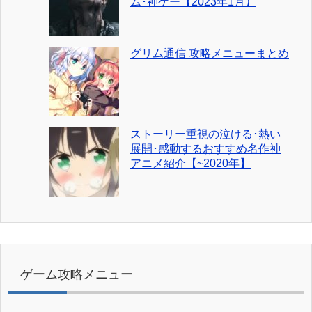
ム･神ゲー【2023年1月】
グリム通信 攻略メニューまとめ
ストーリー重視の泣ける･熱い
展開･感動するおすすめ名作神
アニメ紹介【~2020年】
ゲーム攻略メニュー