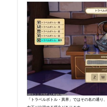
「トラベルボトル・異界」ではその名の通り