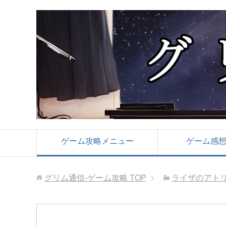
ゲーム攻略メニュー
ゲーム感
グリム通信-ゲーム攻略
TOP
ライザのアト