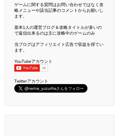
ゲームに関する質問はお問い合わせではなく攻
略メニューや該当記事のコメントからお願いし
ます。
基本1人の運営ブログ＆攻略タイトルが多いの
で返信出来るのは主に攻略中のゲームのみ
当ブログはアフィリエイト広告で収益を得てい
ます。
YouTubeアカウント
Twitterアカウント