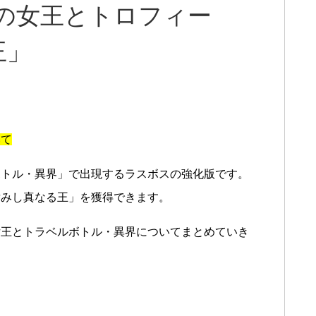
の女王とトロフィー
王」
いて
ボトル・異界」で出現するラスボスの強化版です。
潜みし真なる王」を獲得できます。
女王とトラベルボトル・異界についてまとめていき