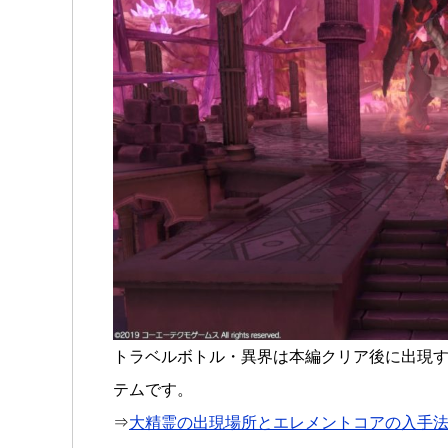
トラベルボトル・異界は本編クリア後に出現
テムです。
⇒
大精霊の出現場所とエレメントコアの入手