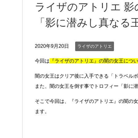
ライザのアトリエ 影
「影に潜みし真なる
2020年9月20日
ライザのアトリエ
今回は
『ライザのアトリエ』の闇の女王につ
闇の女王はクリア後に入手できる「トラベル
また、闇の女王を倒す事でトロフィー「影に
そこで今回は、『ライザのアトリエ』の闇の
ます。