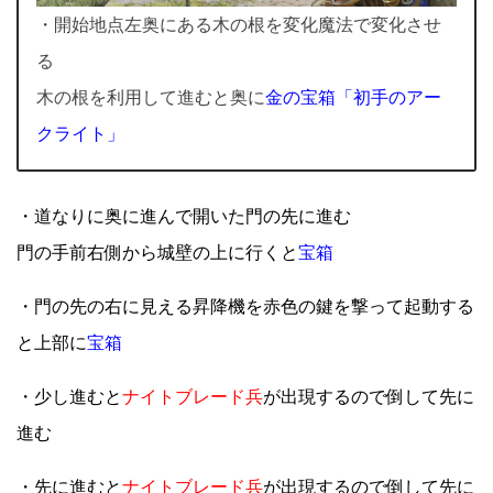
・開始地点左奥にある木の根を変化魔法で変化させ
る
木の根を利用して進むと奥に
金の宝箱「初手のアー
クライト」
・道なりに奥に進んで開いた門の先に進む
門の手前右側から城壁の上に行くと
宝箱
・門の先の右に見える昇降機を赤色の鍵を撃って起動する
と上部に
宝箱
・少し進むと
ナイトブレード兵
が出現するので倒して先に
進む
・先に進むと
ナイトブレード兵
が出現するので倒して先に