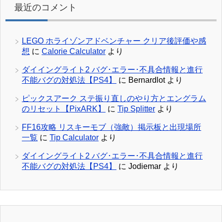
最近のコメント
LEGO ホライゾンアドベンチャー クリア後評価や感
想
に
Calorie Calculator
より
ダイイングライト2 バグ･エラー･不具合情報と進行
不能バグの対処法【PS4】
に
Bernardlot
より
ピックスアーク ステ振り直しのやり方とエングラム
のリセット【PixARK】
に
Tip Splitter
より
FF16攻略 リスキーモブ（強敵）掲示板と出現場所
一覧
に
Tip Calculator
より
ダイイングライト2 バグ･エラー･不具合情報と進行
不能バグの対処法【PS4】
に
Jodiemar
より