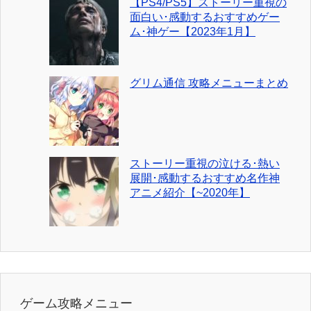
【PS4/PS5】ストーリー重視の
面白い･感動するおすすめゲー
ム･神ゲー【2023年1月】
グリム通信 攻略メニューまとめ
ストーリー重視の泣ける･熱い
展開･感動するおすすめ名作神
アニメ紹介【~2020年】
ゲーム攻略メニュー