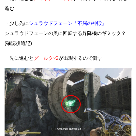
進む
・少し先に
シュラウドフェーン「不屈の神殿」
シュラウドフェーンの奥に回転する昇降機のギミック？
(確認後追記)
・先に進むと
グールク×2
が出現するので倒す