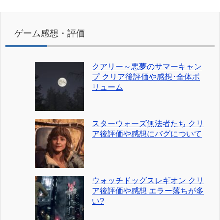
ゲーム感想・評価
クアリー～悪夢のサマーキャン
プ クリア後評価や感想･全体ボ
リューム
スターウォーズ無法者たち クリ
ア後評価や感想にバグについて
ウォッチドッグスレギオン クリ
ア後評価や感想 エラー落ちが多
い?