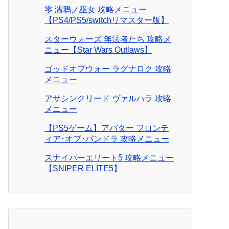
零 濡鴉ノ巫女 攻略メニュー
【PS4/PS5/switchリマスター版】
スターウォーズ 無法者たち 攻略メ
ニュー【Star Wars Outlaws】
ゴッドオブウォー ラグナロク 攻略
メニュー
アサシンクリード ヴァルハラ 攻略
メニュー
【PS5ゲーム】アバター フロンテ
ィア･オブ･パンドラ 攻略メニュー
スナイパーエリート5 攻略メニュー
【SNIPER ELITE5】