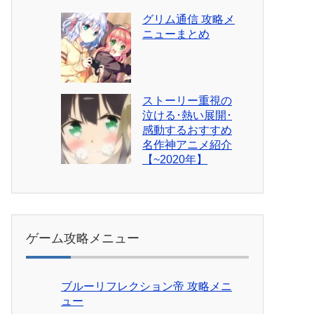
グリム通信 攻略メ
ニューまとめ
ストーリー重視の
泣ける･熱い展開･
感動するおすすめ
名作神アニメ紹介
【~2020年】
ゲーム攻略メニュー
ブルーリフレクション帝 攻略メニ
ュー