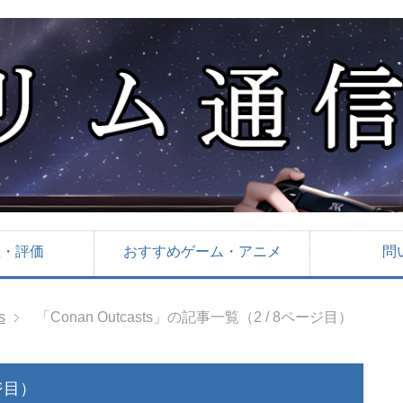
想・評価
おすすめゲーム・アニメ
問
s
「Conan Outcasts」の記事一覧（2 / 8ページ目）
ージ目）