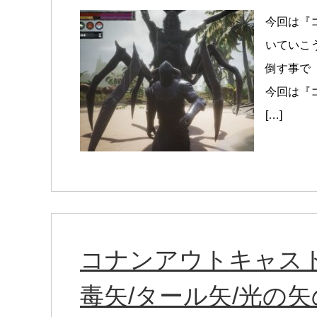
今回は『
いていこ
倒す事で
今回は『
[…]
コナンアウトキャスト
毒矢/タール矢/光の