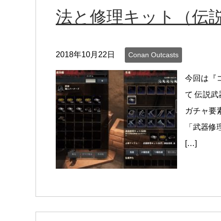
法と修理キット（伝
2018年10月22日
Conan Outcasts
今回は『
て 伝説
ガチャ要
「武器修
[…]